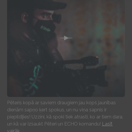
Play
Pēteris kopā ar saviem draugiem jau kopš jaunības
dienām sapņo ķert spokus, un nu viņa sapnis ir
piepildījies! Uzzini, kā spoki tiek atrasti, ko ar tiem dara,
un kā var izsaukt Pēteri un ECHO komandu!
Lasīt
vairāk