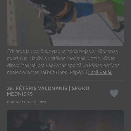
Play
Edvards jau vairākus gadus nodarbojas ar kāpšanas
sportu un ir izcīnījis vairākas medaļas. Uzzini, kādas
disciplīnas ietilpst kāpšanas sportā un kādas dotības ir
nepieciešamas, lai būtu labs ''kāpējs''!
Lasīt vairāk
35. PĒTERIS VALDMANIS | SPOKU
MEDNIEKS
Iepatikas
Publicēts 05.12.2024