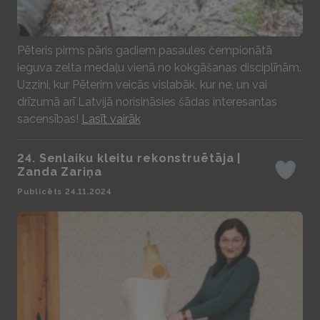
Play
Pēteris pirms pāris gadiem pasaules čempionātā
ieguva zelta medaļu vienā no kokgāšanas disciplīnām.
Uzzini, kur Pēterim veicās vislabāk, kur ne, un vai
drīzumā arī Latvijā norisināsies šādas interesantas
sacensības!
Lasīt vairāk
24. Senlaiku kleitu rekonstruētāja |
Zanda Zariņa
Iepatika
Publicēts 24.11.2024