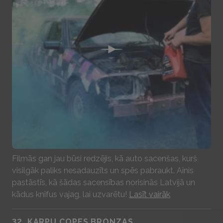
Play
Filmās gan jau būsi redzējis, kā auto sacenšas, kurš
visilgāk paliks nesadauzīts un spēs pabraukt. Ainis
pastāstīs, kā šādas sacensības norisinās Latvijā un
kādus knifus vajag, lai uzvarētu!
Lasīt vairāk
32. KARPU COPES BRONZAS