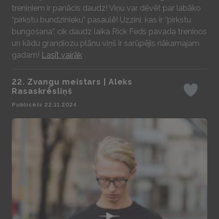
treniņiem ir panācis daudz! Viņu var dēvēt par labāko
“pirkstu bundzinieku” pasaulē! Uzzini, kas ir ‘’pirkstu
bungošana”, cik daudz laika Rick Feds pavada treniņos
un kādu grandiozu plānu viņš ir sarūpējis nākamajam
gadam!
Lasīt vairāk
22. Zvangu meistars | Aleks
Rasaskrēsliņš
Iepatikas
Publicēts 22.11.2024