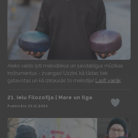
Play
Aleks veido ļoti melodiskus un savdabīgus mūzikas
instrumentus - zvangas! Uzzini, kā tādas tiek
gatavotas un kā izklausās to melodija!
Lasīt vairāk
21. Ielu Filozofija | Mare un Ilga
Iepatikas
Publicēts 21.11.2024