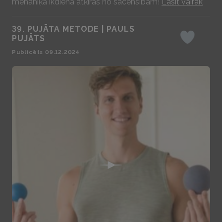
mehāniķa ikdiena atķiras no sacensībām!
Lasīt vairāk
39. PUJĀTA METODE | PAULS
PUJĀTS
Iepatikas
Publicēts 09.12.2024