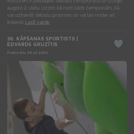
Kristofers ir piedalījies debašu čempionātā un izcīnījis
augsto 2. vietu. Uzzini, kā norit šāds čempionāts, kā
var uztrenēt debašu prasmes un vai tas noder arī
ikdienā!
Lasīt vairāk
36. KĀPŠANAS SPORTISTS |
EDVARDS GRUZĪTIS
Iepatika
Publicēts 06.12.2024