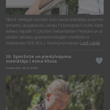
Play
Niks ir vienīgais latvietis, kurš savas kulinārijas prasmes
izmanto, lai pabarotu veselu F1 komandu! Uzzini, kāds
ēdiens nepatīk F1 pilotam Sebastianam Fetelam un ar
kādām latviešu gastranomiskajām izvirtībām ir
mielojusies RED BULL Racing komanda!
Lasīt vairāk
19. Sportiste un piedzīvojumu
meklētāja | Alma Vītola
Iepatika
Publicēts 19.11.2024