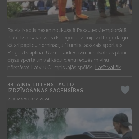
Play
Raivis Naglis nesen notikušajā Pasaules Čempionātā
Kikboksā, savā svara kategorijā izcīnīja zelta godalgu,
kā arī papildu nomināciju “Turnīra labākais sportists
Ringa disciplīnā”. Uzzini, kādi Raivim ir nākotnes plāni
cīņas sportā un vai kādu dienu redzēsim viņu
pārstāvot Latviju Olimpiskajās spēlēs!
Lasīt vairāk
33. AINIS LUTERS | AUTO
IZDZĪVOŠANAS SACENSĪBAS
Iepatika
Publicēts 03.12.2024