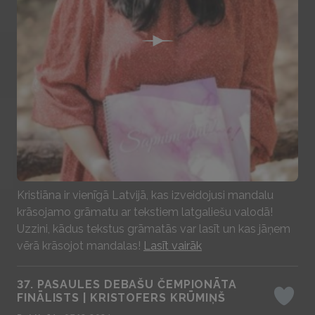
Play
Kristiāna ir vienīgā Latvijā, kas izveidojusi mandalu
krāsojamo grāmatu ar tekstiem latgaliešu valodā!
Uzzini, kādus tekstus grāmatās var lasīt un kas jāņem
vērā krāsojot mandalas!
Lasīt vairāk
37. PASAULES DEBAŠU ČEMPIONĀTA
FINĀLISTS | KRISTOFERS KRŪMIŅŠ
Iepatika