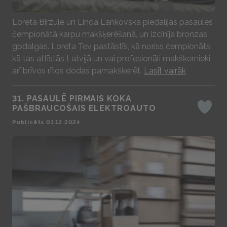
Play
Loreta Birzule un Linda Lankovska piedalījās pasaules
čempionātā karpu makšķerēšanā, un izcīnīja bronzas
godalgas. Loreta Tev pastāstīs, kā noriss čempionāts,
kā tas attīstās Latvijā un vai profesionāli makšķernieki
arī brīvos rītos dodas pamakšķerēt.
Lasīt vairāk
31. PASAULĒ PIRMAIS KOKA
PAŠBRAUCOŠAIS ELEKTROAUTO
Iepatika
Publicēts 01.12.2024