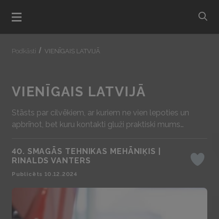
bu
Atvert menu
Podkāsti
VIENĪGAIS LATVIJĀ
VIENĪGAIS LATVIJĀ
Stāsts par cilvēkiem, ar kuriem ne vien lepoties un
apbrīnot, bet kuru kontakti gluži praktiski mums
kādreiz var būt noderīgi.
podcast.episodes_wai
40. SMAGĀS TEHNIKAS MEHĀNIĶIS |
RINALDS VANTERS
Iepatika
Publicēts 10.12.2024