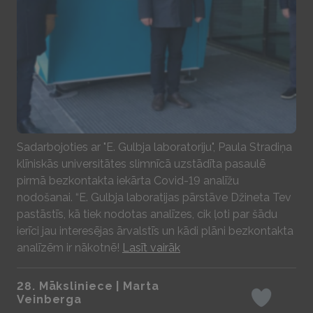
Play
Sadarbojoties ar "E. Gulbja laboratoriju", Paula Stradiņa
klīniskās universitātes slimnīcā uzstādīta pasaulē
pirmā bezkontakta iekārta Covid-19 analīžu
nodošanai. “E. Gulbja laboratijas pārstāve Džineta Tev
pastāstīs, kā tiek nodotas analīzes, cik ļoti par šādu
ierīci jau interesējas ārvalstīs un kādi plāni bezkontakta
analīzēm ir nākotnē!
Lasīt vairāk
28. Māksliniece | Marta
Veinberga
Iepatikas