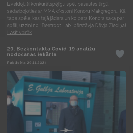
izveidojuši konkurētspējīgu spēli pasaules tirgū,
sadarbojoties ar MMA cīkstoni Konoru Makgregoru. Kā
tapa spēle, kas tajā jādara un ko pats Konors saka par
spēli, uzzini no ‘’Beetroot Lab’’ pārstāvja Dāvja Ziediņa!
Lasīt vairāk
29. Bezkontakta Covid-19 analīžu
nodošanas iekārta
Iepatika
Publicēts 29.11.2024