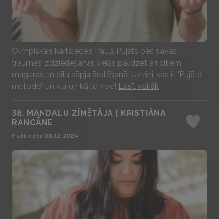
Play
Olimpiskais kārtslēcējs Pauls Pujāts pēc savas
traumas izdziedēšanas vēlas palīdzēt arī citiem
muguras un citu sāpju ārstēšanā! Uzzini, kas ir ''Pujāta
metode'' un kur un kā to veic!
Lasīt vairāk
38. MANDALU ZĪMĒTĀJA | KRISTIĀNA
RANCĀNE
Iepatika
Publicēts 08.12.2024