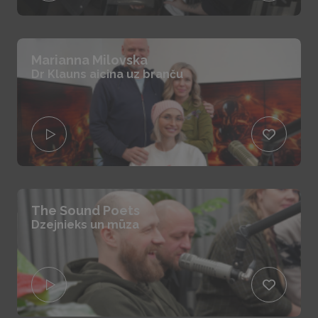
Marianna Milovska
Dr Klauns aicina uz branču
The Sound Poets
Dzejnieks un mūza