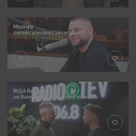
Musiqq
cenšās piesaukt vasaru
RIGA Reggae
un Raimonds Pauls izdod dziesmu