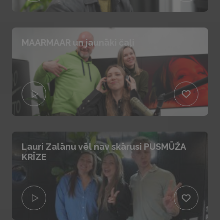
MAARMAAR un jaunāki čaļi
Lauri Zalānu vēl nav skārusi PUSMŪŽA
KRĪZE