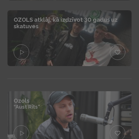
OZOLS atklāj, kā izdzīvot 30 gadus uz
skatuves
Ozols
“Aust Rīts”