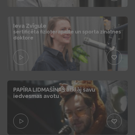
Ieva Zvīgule
sertificēta fizioterapeite un sporta zinātnes
doktore
PAPĪRA LIDMAŠĪNAS atklāj savu
iedvesmas avotu