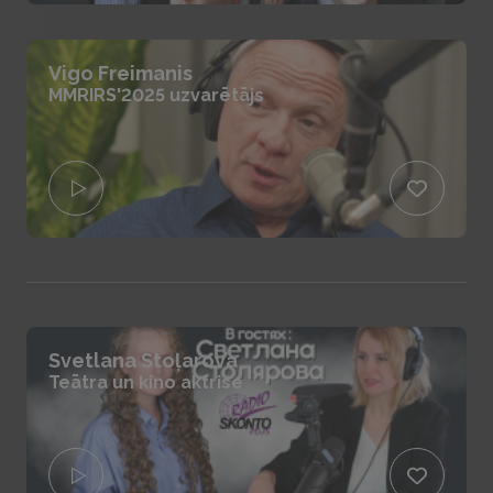
Vigo Freimanis
MMRIRS'2025 uzvarētājs
Svetlana Stoļarova
Teātra un kino aktrise