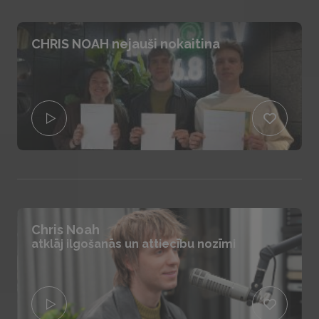
CHRIS NOAH nejauši nokaitina
Chris Noah
atklāj ilgošanās un attiecību nozīmi