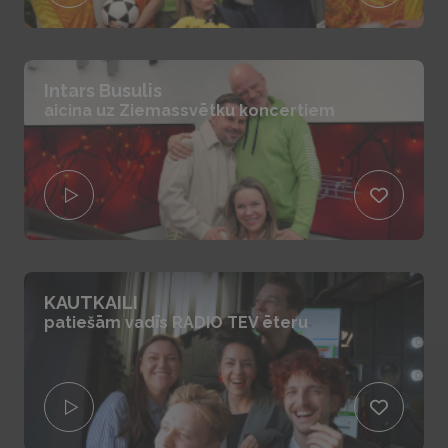
Intars Busulis
aicina uz Ziemassvētku koncertiem
KAUTKAILI
patiešām vadīs RADIO TEV ēteru