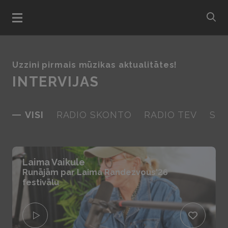
bu
Atvert menu
Uzzini pirmais mūzikas aktualitātes!
INTERVIJAS
VISI
RADIO SKONTO
RADIO TEV
SK
Laima Vaikule
Runājām par Laima Randezvous'26
festivālu