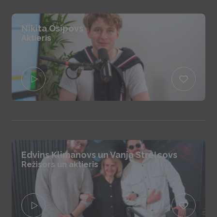
Ņikita Osipovs
Aktieris
Edvins Klimanovs un Vanja Streļcovs
Režisors un aktieris