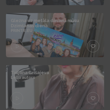
Glezna uz metāla dāvanā mūsu
Dzimšanas dienā
PRINTIE.EU
Tatjana Grišajeva
Lelļu autors