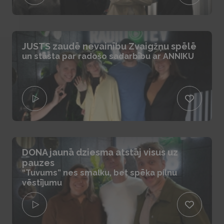
JUSTS zaudē nevainību Zvaigžņu spēlē
un stāsta par radošo sadarbību ar ANNIKU
DONA jaunā dziesma atstāj visus uz
pauzes
“Tuvums” nes smalku, bet spēka pilnu
vēstījumu