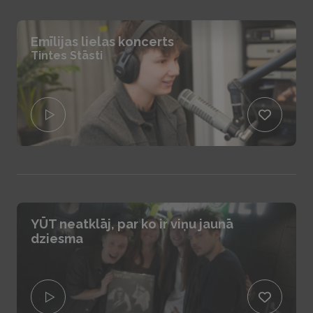
Emīlijas lielas koncerts
Tintes Stāsti
YŪT neatklāj, par ko ir viņu jaunā
dziesma