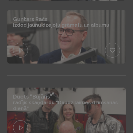
Guntars Račs
izdod jaunu dzejoļu grāmatu un albumu
Duets “Bujāns”
radījis skaņdarbu “Daudz laimes dzimšanas
dienā”