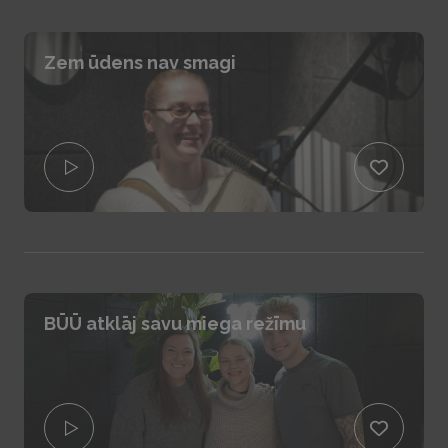
Zem ūdens nav smagi
BŪŪ atklāj savu miega režīmu