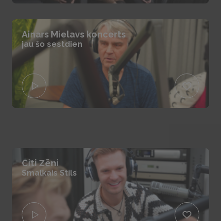
Ainars Mielavs koncerts
jau šo sestdien
Citi Zēni
Smalkais Stils