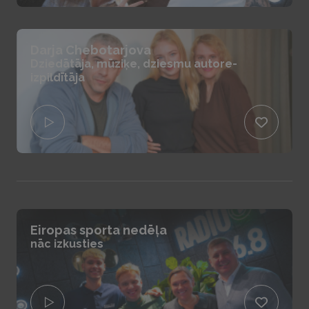
Darja Chebotarjova
Dziedātāja, mūziķe, dziesmu autore-
izpildītāja
Eiropas sporta nedēļa
nāc izkusties