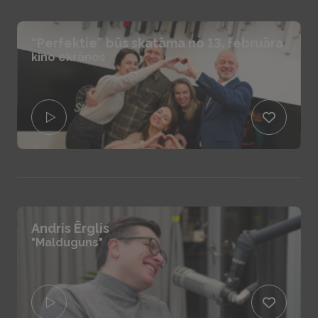
“Perfektie” būs skatāma no 13. februāra
kino ekrānos
Andris Ērglis
"Malduguns"