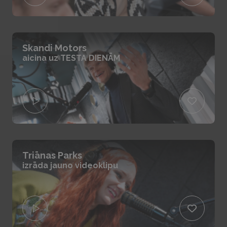
Skandi Motors
aicina uz TESTA DIENĀM
Triānas Parks
izrāda jauno videoklipu