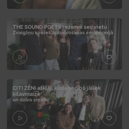
THE SOUND POETS rezervē sev vietu
Zvaigžņu spēles apbalvošanas ceremonijā
CITI ZĒNI atklāj, kādā secībā jāliek
ķilavmaize
un dzīvo smalki