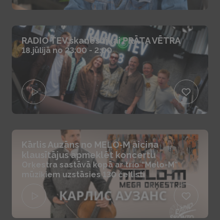
RADIO TEV skanēs tikai PRĀTA VĒTRA
18.jūlijā no 23:00 - 2:00
Kārlis Auzāns no MELO-M aicina
klausītājus apmeklēt koncertu
Orķestra sastāvā kopā ar trio “Melo-M”
mūziķiem uzstāsies 130 čellisti