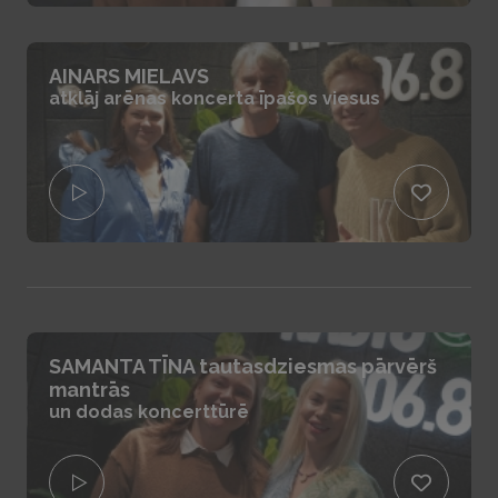
AINARS MIELAVS
atklāj arēnas koncerta īpašos viesus
SAMANTA TĪNA tautasdziesmas pārvērš
mantrās
un dodas koncerttūrē