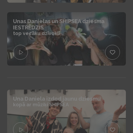
Unas Danielas un SHIPSEA dziesma
IESTRĒDZIS
top vecāku dzīvoklī
Una Daniela izdod jaunu dziesmu
kopā ar mūziķi SHIPSEA