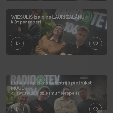
WIESULIS izaicina LAURI ZALĀNU
kļūt par reperi
Latvijas mūzikas industrijā pietrūkst
MUUD
ar savu jauno dziesmu “Terapeits”