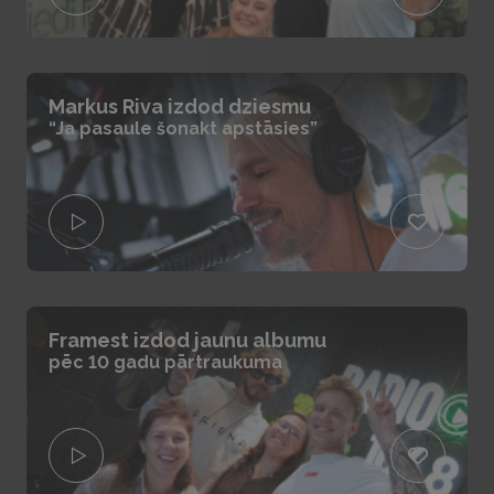
Markus Riva izdod dziesmu
“Ja pasaule šonakt apstāsies”
Framest izdod jaunu albumu
pēc 10 gadu pārtraukuma