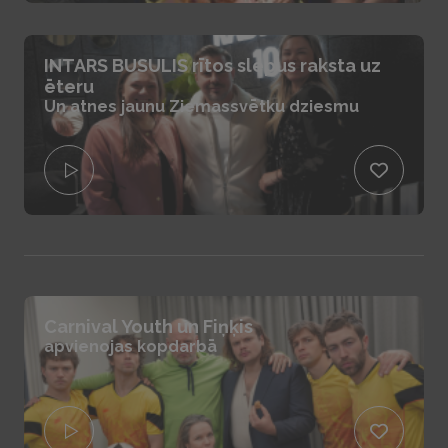
INTARS BUSULIS rītos slepus raksta uz
ēteru
Un atnes jaunu Ziemassvētku dziesmu
Carnival Youth un Fiņķis
apvienojas kopdarbā