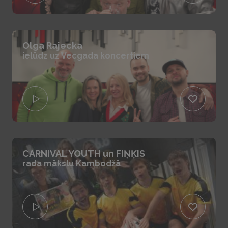
Olga Rajecka
ielūdz uz Vecgada koncertiem
CARNIVAL YOUTH un FIŅĶIS
rada mākslu Kambodžā