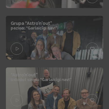
Grupa “Astro’n'out”
paziņo: “Garlaicīgi nav!”
“Astro’n'out”
izdodot singlu “Garlaicīgi nav!”