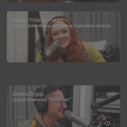
Grupa Triānas Parks
izdod videoklipu dziesmai Kalnaina ainava
Andris Ērglis
izdod dziesmu “Solījums”