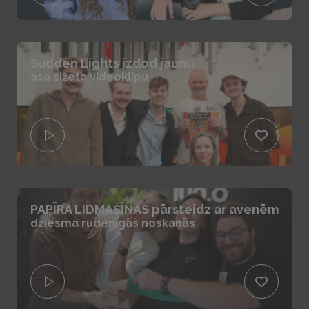
Sudden Lights izdod jaunu
asa sižeta videoklipu
PAPĪRA LIDMAŠĪNAS pārsteidz ar avenēm
dziesma rudenīgās noskaņās