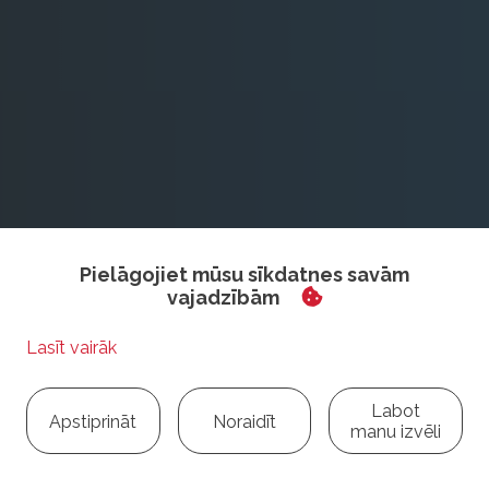
Pielāgojiet mūsu sīkdatnes savām
vajadzībām
Labot
Apstiprināt
Noraidīt
manu izvēli
Atpakaļ