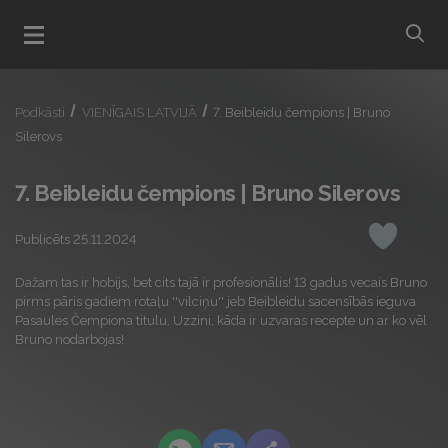
bu
Atvert menu
Podkāsti
VIENĪGAIS LATVIJĀ
7. Beibleidu čempions | Bruno
Silerovs
7. Beibleidu čempions | Bruno Silerovs
Publicēts 25.11.2024
Iepatikas
Dažam tas ir hobijs, bet cits tajā ir profesionālis! 13 gadus vecais Bruno
pirms pāris gadiem rotaļu ''vilciņu'' jeb Beibleidu sacensībās ieguva
Pasaules Čempiona titulu. Uzzini, kāda ir uzvaras recepte un ar ko vēl
Bruno nodarbojas!