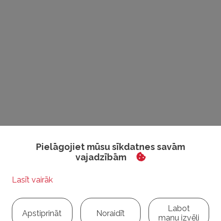
Pielāgojiet mūsu sīkdatnes savām
vajadzībām
Labot
Apstiprināt
Noraidīt
manu izvēli
Atpakaļ