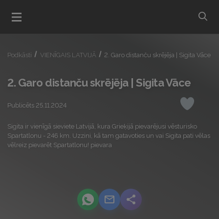
bu
Atvert menu
Podkāsti
VIENĪGAIS LATVIJĀ
2. Garo distanču skrējēja | Sigita Vāce
2. Garo distanču skrējēja | Sigita Vāce
Publicēts 25.11.2024
Iepatikas
Sigita ir vienīgā sieviete Latvijā, kura Grieķijā pievarējusi vēsturisko
Spartatlonu - 246 km. Uzzini, kā tam gatavoties un vai Sigita pati vēlas
vēlreiz pievarēt Spartatlonu! pievara
podcast.share-title WhatsApp
podcast.share-title Email
podcast.share-title