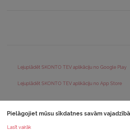
Lejuplādēt SKONTO TEV aplikāciju no Google Play
Lejuplādēt SKONTO TEV aplikāciju no App Store
Pielāgojiet mūsu sīkdatnes savām vajadzī