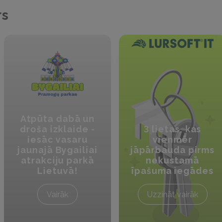
rs
Atpūta dabā un
droša izklaide -
3 lietas, kas
iesāc vasaru
vienmēr
jaunajā Bygailiai
jāpārbauda pirms
atrakciju parkā
nekustamā
Lietuvā!
īpašuma iegādes
Vairāk
Uzzināt vairāk