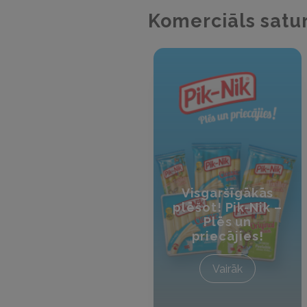
Komerciāls satu
Visgaršīgākās
plēšot! Pik-Nik –
Plēs un
priecājies!
Vairāk