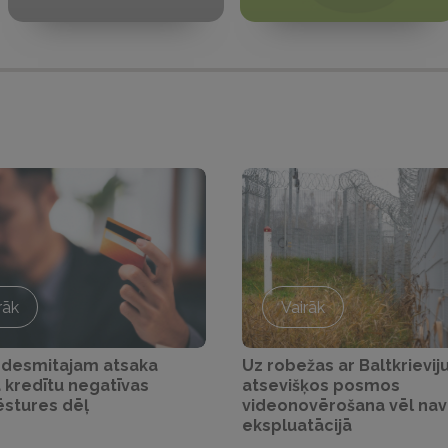
rāk
Vairāk
 desmitajam atsaka
Uz robežas ar Baltkrievij
 kredītu negatīvas
atsevišķos posmos
ēstures dēļ
videonovērošana vēl na
ekspluatācijā