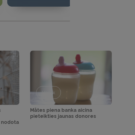
Vairāk
u
Mātes piena banka aicina
pieteikties jaunas donores
v nodota