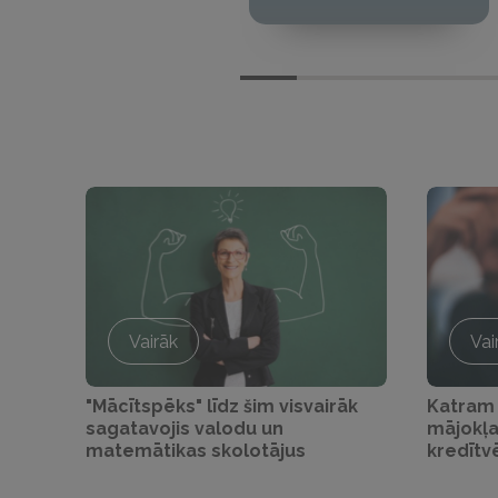
Vairāk
Vai
"Mācītspēks" līdz šim visvairāk
Katram
sagatavojis valodu un
mājokļa
matemātikas skolotājus
kredītv