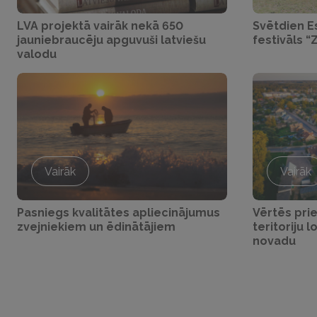
LVA projektā vairāk nekā 650
Svētdien E
jauniebraucēju apguvuši latviešu
festivāls “
valodu
Vairāk
Vairāk
Pasniegs kvalitātes apliecinājumus
Vērtēs pri
zvejniekiem un ēdinātājiem
teritoriju l
novadu