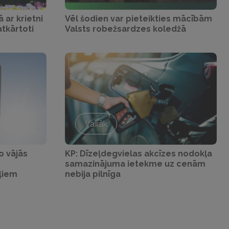
 ar krietni
Vēl šodien var pieteikties mācībām
tkārtoti
Valsts robežsardzes koledžā
Vairāk
o vājās
KP: Dīzeļdegvielas akcīzes nodokļa
samazinājuma ietekme uz cenām
ļiem
nebija pilnīga