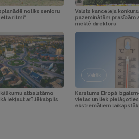
splanādē notiks senioru
Valsts kanceleja konkursā
Zelta ritmi”
pazeminātām prasībām a
meklē direktoru
Vairāk
ekšlikumu atbalstāmo
Karstums Eiropā izgaism
okā iekļaut arī Jēkabpils
vietas un liek pielāgoties
ekstremāliem laikapstāk