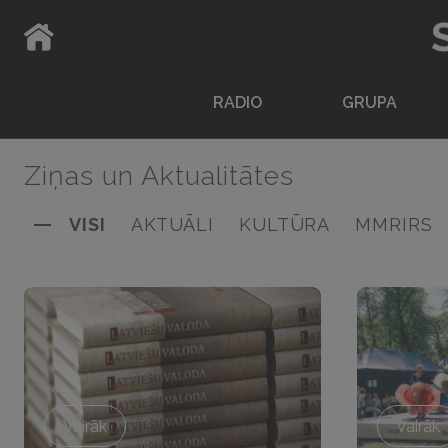
ATPAKAĻ UZ SĀKUMLAPU
RADIO
GRUPA
Ziņas un Aktualitātes
VISI
AKTUĀLI
KULTŪRA
MMRIRS
Vairāk
Vairāk