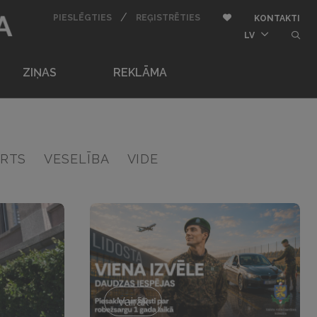
BU
/
AUTORIZĒTIES
REĢISTRĒTIES
Pievienot pie iemīļota
PIESLĒGTIES
REĢISTRĒTIES
KONTAKTI
butt
LV
ZIŅAS
REKLĀMA
RTS
VESELĪBA
VIDE
Vairāk