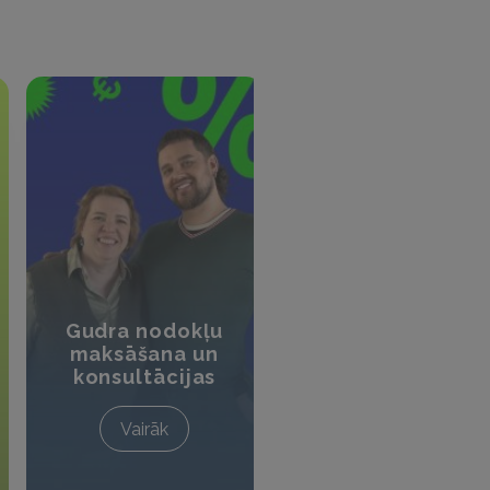
Nekustamā
Gudra nodokļu
īpašuma
maksāšana un
pārdošana –
konsultācijas
līgumi un nodokļ
Vairāk
Vairāk