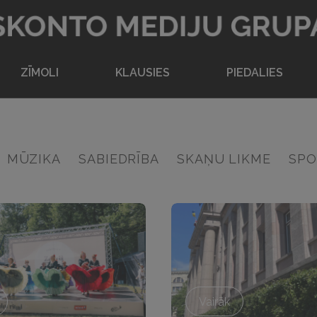
Atpakaļ uz sākumlapu
ZĪMOLI
KLAUSIES
PIEDALIES
MŪZIKA
SABIEDRĪBA
SKAŅU LIKME
SPO
Vairāk