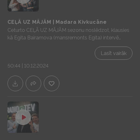
CEĻĀ UZ MĀJĀM | Madara Kivkucāne
Ceturto CEĻĀ UZ MĀJĀM sezonu noslēdzot, klausies
kā Egita Bairamova (mansremonts Egita) intervē
mūsu Madaru par to kāds bija viņas “ceļš uz mājām”.
Sadarbībā ar YIT Latvija - mājas prātam un sajūtām!
Lasīt vairāk
www.yit.lv
50:44 | 10.12.2024