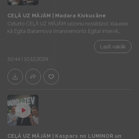
CEĻĀ UZ MĀJĀM | Madara Kivkucāne
Ceturto CEĻĀ UZ MĀJĀM sezonu noslēdzot, klausies
kā Egita Bairamova (mansremonts Egita) intervē
mūsu Madaru par to kāds bija viņas “ceļš uz mājām”.
Sadarbībā ar YIT Latvija - mājas prātam un sajūtām!
Lasīt vairāk
www.yit.lv
50:44 | 10.12.2024
CEĻĀ UZ MĀJĀM | Kaspars no LUMINOR un