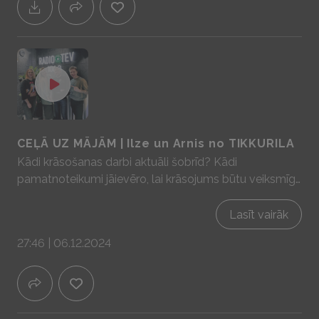
CEĻĀ UZ MĀJĀM | Ilze un Arnis no TIKKURILA
Kādi krāsošanas darbi aktuāli šobrīd? Kādi
pamatnoteikumi jāievēro, lai krāsojums būtu veiksmīgs
un ilgmūžīgs? Kādi jaunumi krāsu pasaulē? Par to visu
jaunākajā "Ceļā uz mājām" Sadarbībā ar YIT Latvija -
Lasīt vairāk
mājas prātam un sajūtām! www.yit.lv
27:46 | 06.12.2024