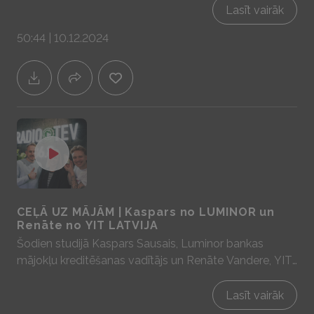
Sadarbībā ar YIT Latvija - mājas prātam un sajūtām!
Lasīt vairāk
www.yit.lv
50:44 | 10.12.2024
CEĻĀ UZ MĀJĀM | Kaspars no LUMINOR un
Renāte no YIT LATVIJA
Šodien studijā Kaspars Sausais, Luminor bankas
mājokļu kreditēšanas vadītājs un Renāte Vandere, YIT
LATVIJA Mārketinga un pārdošanas nodaļas vadītāja,
lai aprunātos par aktuālitātēm kreditēšanas un
Lasīt vairāk
nekustamo īpašumu tirgū Sadarbībā ar YIT Latvija -