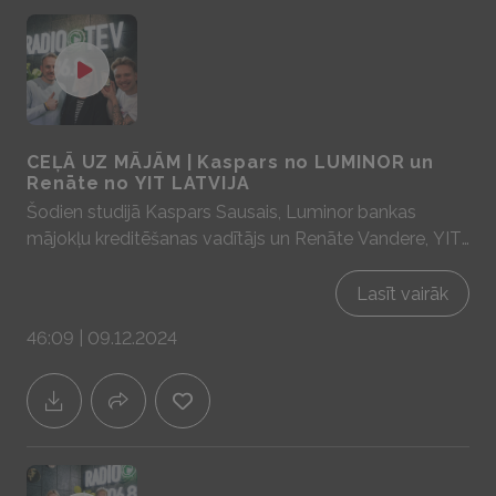
CEĻĀ UZ MĀJĀM | Kaspars no LUMINOR un
Renāte no YIT LATVIJA
Šodien studijā Kaspars Sausais, Luminor bankas
mājokļu kreditēšanas vadītājs un Renāte Vandere, YIT
LATVIJA Mārketinga un pārdošanas nodaļas vadītāja,
lai aprunātos par aktuālitātēm kreditēšanas un
Lasīt vairāk
nekustamo īpašumu tirgū Sadarbībā ar YIT Latvija -
46:09 | 09.12.2024
mājas prātam un sajūtām! www.yit.lv