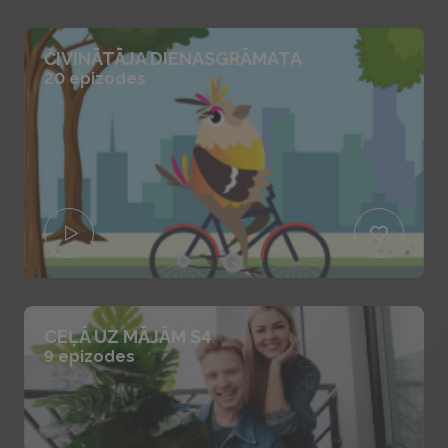
ČIVINĀTĀJA DIENASGRĀMATA
20 epizodes
CEĻĀ UZ MĀJĀM S4
9 epizodes