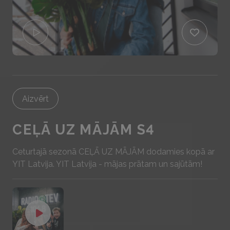
Aizvērt
CEĻĀ UZ MĀJĀM S4
Ceturtajā sezonā CEĻĀ UZ MĀJĀM dodamies kopā ar
YIT Latvija . YIT Latvija - mājas prātam un sajūtām!