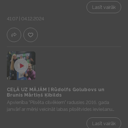
Lasīt vairāk
41:07 | 04.12.2024
CEĻĀ UZ MĀJĀM | Rūdolfs Golubovs un
Brunis Mārtiņš Ķibilds
Apvienība "Pilsēta cilvēkiem" radusies 2016. gada
janvārī ar mērķi veicināt labas pilsētvides ieviešanu
Rīgā un citās Latvijas pilsētās. Sarunā ar Rūdolfu un
Bruni Mārtiņu iedrošinām ikvienu no mums
Lasīt vairāk