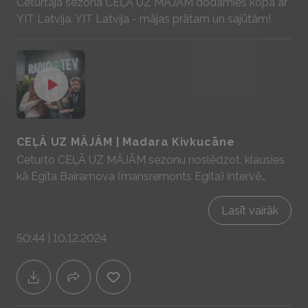
Ceturtajā sezonā CEĻĀ UZ MĀJĀM dodamies kopā ar
YIT Latvija . YIT Latvija - mājas prātam un sajūtām!
CEĻĀ UZ MĀJĀM | Madara Kivkucāne
Ceturto CEĻĀ UZ MĀJĀM sezonu noslēdzot, klausies
kā Egita Bairamova (mansremonts Egita) intervē
mūsu Madaru par to kāds bija viņas “ceļš uz mājām”.
Sadarbībā ar YIT Latvija - mājas prātam un sajūtām!
Lasīt vairāk
www.yit.lv
50:44 | 10.12.2024