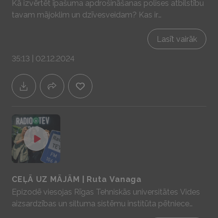
Kā izvērtēt īpašuma apdrošināšanas polises atbilstību
tavam mājoklim un dzīvesveidam? Kas ir
apdrošinātāja un kas - īpašnieka atbildība veiksmīgi
apdrošinātam īpašumam? Sadarbībā ar YIT Latvija -
Lasīt vairāk
mājas prātam un sajūtām! www.yit.lv
35:13 | 02.12.2024
CEĻĀ UZ MĀJĀM | Ruta Vanaga
Epizodē viesojas Rīgas Tehniskās universitātes Vides
aizsardzības un siltuma sistēmu institūta pētniece
inženierzinātņu doktore Ruta Vanaga. Ruta meklē