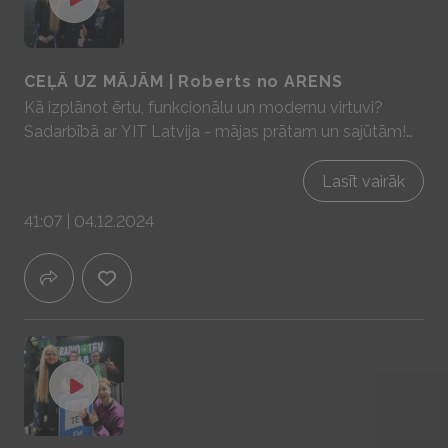
CEĻĀ UZ MĀJĀM | Roberts no ARENS
Kā izplānot ērtu, funkcionālu un modernu virtuvi?
Sadarbībā ar YIT Latvija - mājas prātam un sajūtām!
www.yit.lv
Lasīt vairāk
41:07 | 04.12.2024