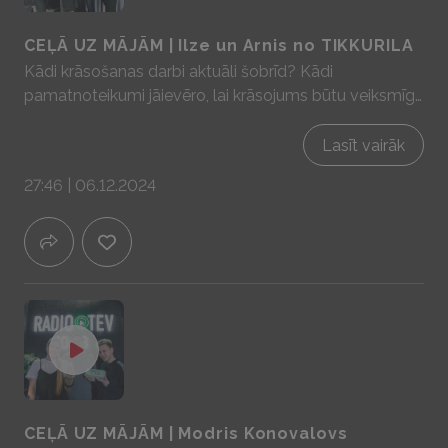
CEĻĀ UZ MĀJĀM | Ilze un Arnis no TIKKURILA
Kādi krāsošanas darbi aktuāli šobrīd? Kādi
pamatnoteikumi jāievēro, lai krāsojums būtu veiksmīgs
un ilgmūžīgs? Kādi jaunumi krāsu pasaulē? Par to visu
jaunākajā "Ceļā uz mājām" Sadarbībā ar YIT Latvija -
Lasīt vairāk
mājas prātam un sajūtām! www.yit.lv
27:46 | 06.12.2024
CEĻĀ UZ MĀJĀM | Modris Konovalovs