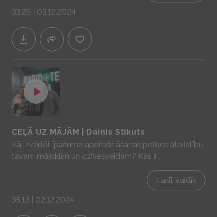
aizdomāties kā mēs katrs varam uzlabot vidi, kurā
33:26 | 03.12.2024
dzīvojam. Sadarbībā ar YIT Latvija - mājas prātam un
sajūtām! www.yit.lv
CEĻĀ UZ MĀJĀM | Dainis Stikuts
Kā izvērtēt īpašuma apdrošināšanas polises atbilstību
tavam mājoklim un dzīvesveidam? Kas ir
apdrošinātāja un kas - īpašnieka atbildība veiksmīgi
apdrošinātam īpašumam? Sadarbībā ar YIT Latvija -
Lasīt vairāk
mājas prātam un sajūtām! www.yit.lv
35:13 | 02.12.2024