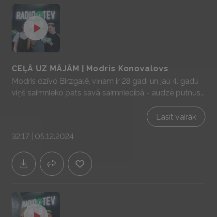
CEĻĀ UZ MĀJĀM | Modris Konovalovs
Modris dzīvo Birzgalē, viņam ir 28 gadi un jau 4. gadu
viņš saimnieko pats savā saimniecībā - audzē putnus
un pārdod olas. Kā tas notiek vari redzēt Modra IG
profilā - modra.olas Sadarbībā ar YIT Latvija - mājas
Lasīt vairāk
prātam un sajūtām! www.yit.lv
32:17 | 05.12.2024