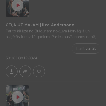
CEĻĀ UZ MĀJĀM | Ilze Andersone
Par to kā Ilze no Bulduriem nokļuva Norvēģijā un
aizķērās tur uz 12 gadiem. Par ieklausīšananos dabā,
par ēdamā meža ierīkošanu Ilzes saimniecībā "Saules
krasts", par pašapkalpošanās veikaliņu Mālpilī un par
Lasīt vairāk
to, kuriem darbiem darzā šobrīd ir īstais laiks!
53:08 | 08.12.2024
Sadarbībā ar YIT Latvija - mājas prātam un sajūtām!
www.yit.lv