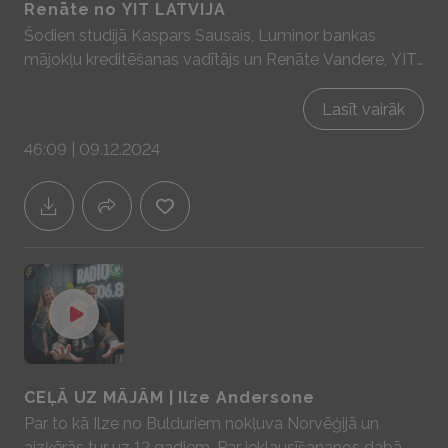
Renāte no YIT LATVIJA
Šodien studijā Kaspars Sausais, Luminor bankas
mājokļu kreditēšanas vadītājs un Renāte Vandere, YIT
LATVIJA Mārketinga un pārdošanas nodaļas vadītāja,
lai aprunātos par aktuālitātēm kreditēšanas un
Lasīt vairāk
nekustamo īpašumu tirgū Sadarbībā ar YIT Latvija -
46:09 | 09.12.2024
mājas prātam un sajūtām! www.yit.lv
CEĻĀ UZ MĀJĀM | Ilze Andersone
Par to kā Ilze no Bulduriem nokļuva Norvēģijā un
aizķērās tur uz 12 gadiem. Par ieklausīšananos dabā,