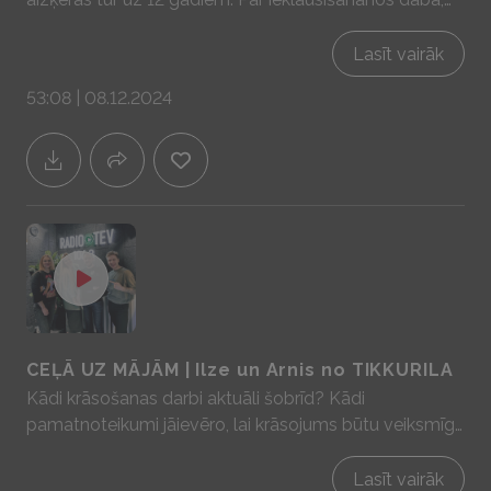
par ēdamā meža ierīkošanu Ilzes saimniecībā "Saules
krasts", par pašapkalpošanās veikaliņu Mālpilī un par
Lasīt vairāk
to, kuriem darbiem darzā šobrīd ir īstais laiks!
53:08 | 08.12.2024
Sadarbībā ar YIT Latvija - mājas prātam un sajūtām!
www.yit.lv
CEĻĀ UZ MĀJĀM | Ilze un Arnis no TIKKURILA
Kādi krāsošanas darbi aktuāli šobrīd? Kādi
pamatnoteikumi jāievēro, lai krāsojums būtu veiksmīgs
un ilgmūžīgs? Kādi jaunumi krāsu pasaulē? Par to visu
jaunākajā "Ceļā uz mājām" Sadarbībā ar YIT Latvija -
Lasīt vairāk