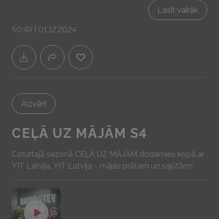
atbildes uz mums visiem tik ļoti būtiskajiem
Lasīt vairāk
energoefektivitātes jautājumiem raugoties dabā, tās
50:49 | 01.12.2024
procesos un tās principus ievieš jaunās tehnoloģijās.
Sadarbībā ar YIT Latvija - mājas prātam un sajūtām!
www.yit.lv
Aizvērt
CEĻĀ UZ MĀJĀM S4
Ceturtajā sezonā CEĻĀ UZ MĀJĀM dodamies kopā ar
YIT Latvija . YIT Latvija - mājas prātam un sajūtām!