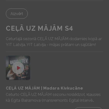
Aizvērt
CEĻĀ UZ MĀJĀM S4
Ceturtajā sezonā CEĻĀ UZ MĀJĀM dodamies kopā ar
YIT Latvija . YIT Latvija - mājas prātam un sajūtām!
CEĻĀ UZ MĀJĀM | Madara Kivkucāne
Ceturto CEĻĀ UZ MĀJĀM sezonu noslēdzot, klausies
kā Egita Bairamova (mansremonts Egita) intervē
mūsu Madaru par to kāds bija viņas “ceļš uz mājām”.