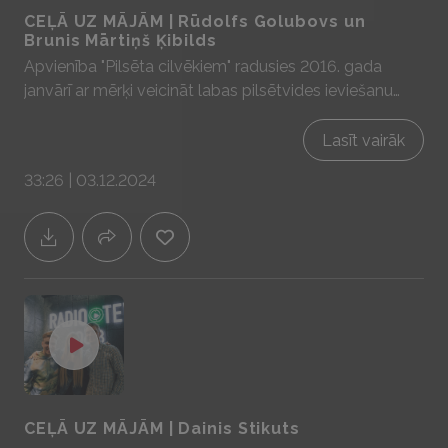
CEĻĀ UZ MĀJĀM | Rūdolfs Golubovs un
Brunis Mārtiņš Ķibilds
Apvienība "Pilsēta cilvēkiem" radusies 2016. gada
janvārī ar mērķi veicināt labas pilsētvides ieviešanu
Rīgā un citās Latvijas pilsētās. Sarunā ar Rūdolfu un
Bruni Mārtiņu iedrošinām ikvienu no mums
Lasīt vairāk
aizdomāties kā mēs katrs varam uzlabot vidi, kurā
33:26 | 03.12.2024
dzīvojam. Sadarbībā ar YIT Latvija - mājas prātam un
sajūtām! www.yit.lv
CEĻĀ UZ MĀJĀM | Dainis Stikuts