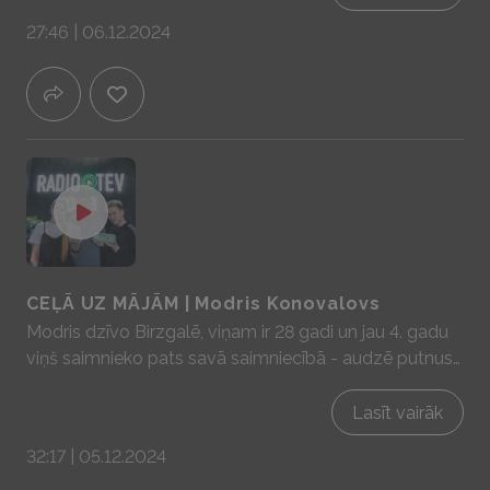
mājas prātam un sajūtām! www.yit.lv
27:46 | 06.12.2024
CEĻĀ UZ MĀJĀM | Modris Konovalovs
Modris dzīvo Birzgalē, viņam ir 28 gadi un jau 4. gadu
viņš saimnieko pats savā saimniecībā - audzē putnus
un pārdod olas. Kā tas notiek vari redzēt Modra IG
profilā - modra.olas Sadarbībā ar YIT Latvija - mājas
Lasīt vairāk
prātam un sajūtām! www.yit.lv
32:17 | 05.12.2024