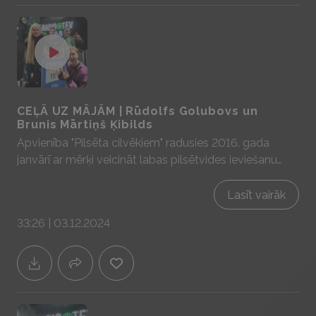
CEĻĀ UZ MĀJĀM | Rūdolfs Golubovs un
Brunis Mārtiņš Ķibilds
Apvienība "Pilsēta cilvēkiem" radusies 2016. gada
janvārī ar mērķi veicināt labas pilsētvides ieviešanu
Rīgā un citās Latvijas pilsētās. Sarunā ar Rūdolfu un
Bruni Mārtiņu iedrošinām ikvienu no mums
Lasīt vairāk
aizdomāties kā mēs katrs varam uzlabot vidi, kurā
33:26 | 03.12.2024
dzīvojam. Sadarbībā ar YIT Latvija - mājas prātam un
sajūtām! www.yit.lv