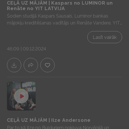
CEĻĀ UZ MĀJĀM | Kaspars no LUMINOR un
Renāte no YIT LATVIJA
Šodien studijā Kaspars Sausais, Luminor bankas
mājokļu kreditēšanas vadītājs un Renāte Vandere, YIT
LATVIJA Mārketinga un pārdošanas nodaļas vadītāja,
lai aprunātos par aktuālitātēm kreditēšanas un
Lasīt vairāk
nekustamo īpašumu tirgū Sadarbībā ar YIT Latvija -
46:09 | 09.12.2024
mājas prātam un sajūtām! www.yit.lv
CEĻĀ UZ MĀJĀM | Ilze Andersone
Par to kā Ilze no Bulduriem nokļuva Norvēģijā un