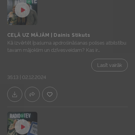
CEĻĀ UZ MĀJĀM | Dainis Stikuts
Kā izvērtēt īpašuma apdrošināšanas polises atbilstību
tavam mājoklim un dzīvesveidam? Kas ir
apdrošinātāja un kas - īpašnieka atbildība veiksmīgi
apdrošinātam īpašumam? Sadarbībā ar YIT Latvija -
Lasīt vairāk
mājas prātam un sajūtām! www.yit.lv
35:13 | 02.12.2024