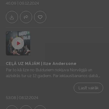
46:09 | 09.12.2024
mājas prātam un sajūtām! www.yit.lv
CEĻĀ UZ MĀJĀM | Ilze Andersone
Par to kā Ilze no Bulduriem nokļuva Norvēģijā un
aizķērās tur uz 12 gadiem. Par ieklausīšananos dabā,
par ēdamā meža ierīkošanu Ilzes saimniecībā "Saules
krasts", par pašapkalpošanās veikaliņu Mālpilī un par
Lasīt vairāk
to, kuriem darbiem darzā šobrīd ir īstais laiks!
53:08 | 08.12.2024
Sadarbībā ar YIT Latvija - mājas prātam un sajūtām!
www.yit.lv