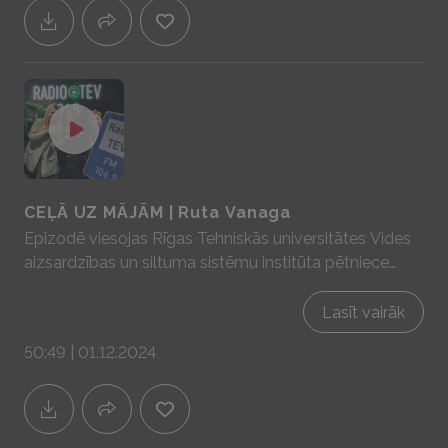
CEĻĀ UZ MĀJĀM | Ruta Vanaga
Epizodē viesojas Rīgas Tehniskās universitātes Vides
aizsardzības un siltuma sistēmu institūta pētniece
inženierzinātņu doktore Ruta Vanaga. Ruta meklē
atbildes uz mums visiem tik ļoti būtiskajiem
Lasīt vairāk
energoefektivitātes jautājumiem raugoties dabā, tās
50:49 | 01.12.2024
procesos un tās principus ievieš jaunās tehnoloģijās.
Sadarbībā ar YIT Latvija - mājas prātam un sajūtām!
www.yit.lv