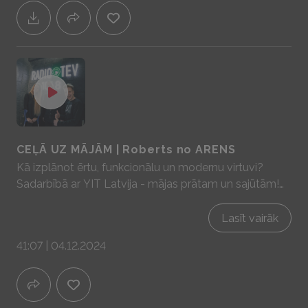
CEĻĀ UZ MĀJĀM | Roberts no ARENS
Kā izplānot ērtu, funkcionālu un modernu virtuvi?
Sadarbībā ar YIT Latvija - mājas prātam un sajūtām!
www.yit.lv
Lasīt vairāk
41:07 | 04.12.2024