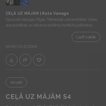
CEĻĀ UZ MĀJĀM | Ruta Vanaga
Epizodē viesojas Rīgas Tehniskās universitātes Vides
aizsardzības un siltuma sistēmu institūta pētniece
inženierzinātņu doktore Ruta Vanaga. Ruta meklē
atbildes uz mums visiem tik ļoti būtiskajiem
Lasīt vairāk
energoefektivitātes jautājumiem raugoties dabā, tās
50:49 | 01.12.2024
procesos un tās principus ievieš jaunās tehnoloģijās.
Sadarbībā ar YIT Latvija - mājas prātam un sajūtām!
www.yit.lv
Aizvērt
CEĻĀ UZ MĀJĀM S4