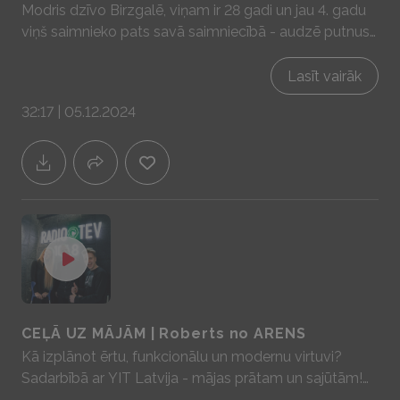
Modris dzīvo Birzgalē, viņam ir 28 gadi un jau 4. gadu
viņš saimnieko pats savā saimniecībā - audzē putnus
un pārdod olas. Kā tas notiek vari redzēt Modra IG
profilā - modra.olas Sadarbībā ar YIT Latvija - mājas
Lasīt vairāk
prātam un sajūtām! www.yit.lv
32:17 | 05.12.2024
CEĻĀ UZ MĀJĀM | Roberts no ARENS
Kā izplānot ērtu, funkcionālu un modernu virtuvi?
Sadarbībā ar YIT Latvija - mājas prātam un sajūtām!
www.yit.lv