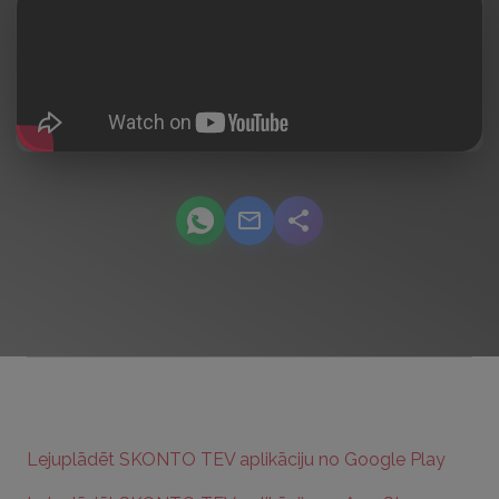
podcast.share-title WhatsApp
podcast.share-title Email
podcast.share-title
Lejuplādēt SKONTO TEV aplikāciju no Google Play