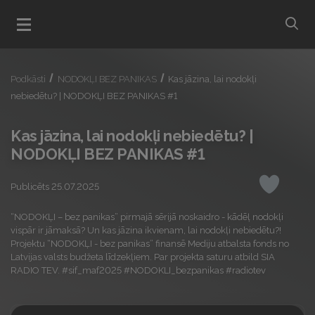
bu
Atvert menu
Podkāsti
NODOKĻI BEZ PANIKAS
Kas jāzina, lai nodokļi
nebiedētu? | NODOKĻI BEZ PANIKAS #1
Kas jāzina, lai nodokļi nebiedētu? |
NODOKĻI BEZ PANIKAS #1
Publicēts 25.07.2025
Iepatikas
“NODOKĻI – bez panikas” pirmajā sērijā noskaidro - kādēļ nodokļi
vispār ir jāmaksā? Un kas jāzina ikvienam, lai nodokļi nebiedētu?!
Projektu “NODOKĻI - bez panikas” finansē Mediju atbalsta fonds no
Latvijas valsts budžeta līdzekļiem. Par projekta saturu atbild SIA
RADIO TEV. #sif_maf2025 #NODOKLI_bezpanikas #radiotev