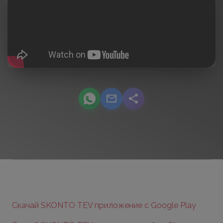
podcast.share-title WhatsApp
podcast.share-title Email
podcast.share-title
Скачай SKONTO TEV приложение с Google Play