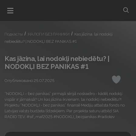
bu
Открыть меню
Подкасты
НАЛОГИ БЕЗ ПАНИКИ
Kas jāzina, lai nodokļi
nebiedētu? | NODOKĻI BEZ PANIKAS #1
Kas jāzina, lai nodokļi nebiedētu? |
NODOKĻI BEZ PANIKAS #1
Опубликовано 25.07.2025
Понрави
“NODOKĻI – bez panikas” pirmajā sērijā noskaidro - kādēļ nodokļi
vispār ir jāmaksā? Un kas jāzina ikvienam, lai nodokļi nebiedētu?!
Projektu “NODOKĻI - bez panikas” finansē Mediju atbalsta fonds no
Latvijas valsts budžeta līdzekļiem. Par projekta saturu atbild SIA
RADIO TEV. #sif_maf2025 #NODOKLI_bezpanikas #radiotev