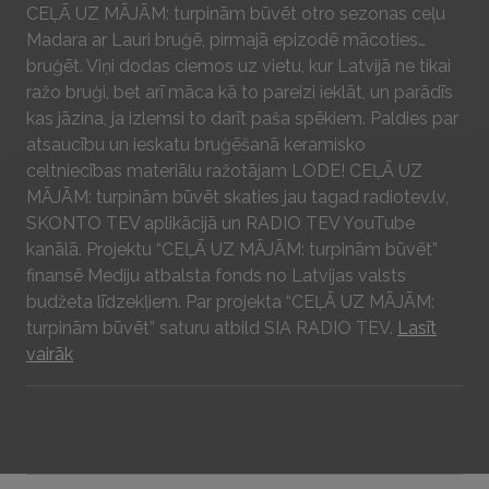
Play
CEĻĀ UZ MĀJĀM: turpinām būvēt otro sezonas ceļu
Madara ar Lauri bruģē, pirmajā epizodē mācoties…
bruģēt. Viņi dodas ciemos uz vietu, kur Latvijā ne tikai
ražo bruģi, bet arī māca kā to pareizi ieklāt, un parādīs
kas jāzina, ja izlemsi to darīt paša spēkiem. Paldies par
atsaucību un ieskatu bruģēšanā keramisko
celtniecības materiālu ražotājam LODE! CEĻĀ UZ
MĀJĀM: turpinām būvēt skaties jau tagad radiotev.lv,
SKONTO TEV aplikācijā un RADIO TEV YouTube
kanālā. Projektu “CEĻĀ UZ MĀJĀM: turpinām būvēt”
finansē Mediju atbalsta fonds no Latvijas valsts
budžeta līdzekļiem. Par projekta “CEĻĀ UZ MĀJĀM:
turpinām būvēt” saturu atbild SIA RADIO TEV.
Lasīt
vairāk