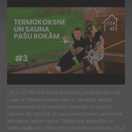
Play
CEĻĀ UZ MĀJĀM: turpinām būvēt jaunākajā epizodē
Lauris ar Madaru mēroja ceļu uz Jēkabpili, iepazīt
termokoksni kā būvniecības materiālu no pašām
saknēm tās ražotnē, un paši savām rokām saskrūvēja
iekštelpas apdari saunai. Paldies par atsaucību un
dalību raidījumā: O’Wood by Ošukalns komandai CEĻĀ