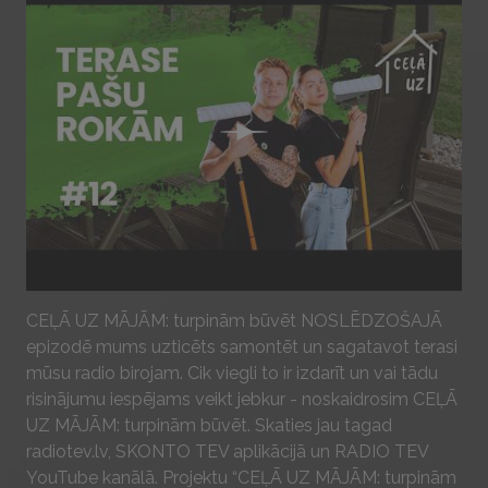
Play
CEĻĀ UZ MĀJĀM: turpinām būvēt NOSLĒDZOŠAJĀ
epizodē mums uzticēts samontēt un sagatavot terasi
mūsu radio birojam. Cik viegli to ir izdarīt un vai tādu
risinājumu iespējams veikt jebkur - noskaidrosim CEĻĀ
UZ MĀJĀM: turpinām būvēt. Skaties jau tagad
radiotev.lv, SKONTO TEV aplikācijā un RADIO TEV
YouTube kanālā. Projektu “CEĻĀ UZ MĀJĀM: turpinām