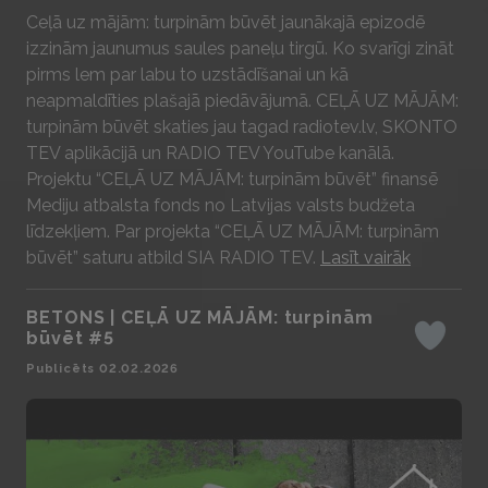
Play
Ceļā uz mājām: turpinām būvēt jaunākajā epizodē
izzinām jaunumus saules paneļu tirgū. Ko svarīgi zināt
pirms lem par labu to uzstādīšanai un kā
neapmaldīties plašajā piedāvājumā. CEĻĀ UZ MĀJĀM:
turpinām būvēt skaties jau tagad radiotev.lv, SKONTO
TEV aplikācijā un RADIO TEV YouTube kanālā.
Projektu “CEĻĀ UZ MĀJĀM: turpinām būvēt” finansē
Mediju atbalsta fonds no Latvijas valsts budžeta
līdzekļiem. Par projekta “CEĻĀ UZ MĀJĀM: turpinām
būvēt” saturu atbild SIA RADIO TEV.
Lasīt vairāk
BETONS | CEĻĀ UZ MĀJĀM: turpinām
būvēt #5
Iepatika
Publicēts 02.02.2026