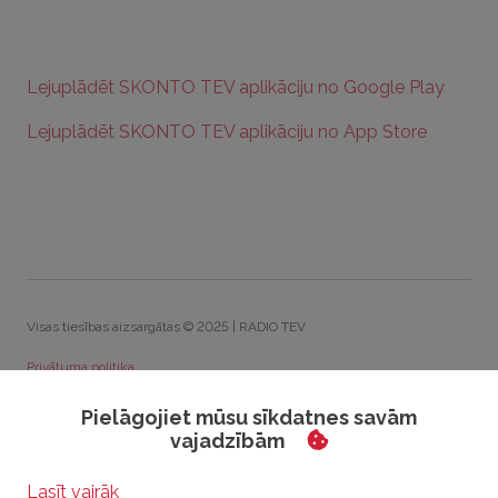
Lejuplādēt SKONTO TEV aplikāciju no Google Play
Lejuplādēt SKONTO TEV aplikāciju no App Store
Visas tiesības aizsargātas © 2025 | RADIO TEV
Privātuma politika
Sīkdatņu politika
Pielāgojiet mūsu sīkdatnes savām
vajadzībām
Rīcības kodekss
Visparīgie konkursu noteikumi