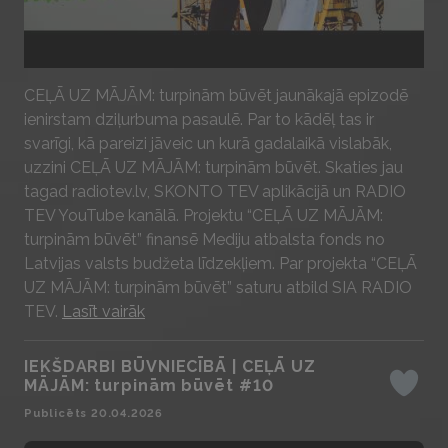
Play
CEĻĀ UZ MĀJĀM: turpinām būvēt jaunākajā epizodē
ienirstam dziļurbuma pasaulē. Par to kādēļ tas ir
svarīgi, kā pareizi jāveic un kurā gadalaikā vislabāk,
uzzini CEĻĀ UZ MĀJĀM: turpinām būvēt. Skaties jau
tagad radiotev.lv, SKONTO TEV aplikācijā un RADIO
TEV YouTube kanālā. Projektu “CEĻĀ UZ MĀJĀM:
turpinām būvēt” finansē Mediju atbalsta fonds no
Latvijas valsts budžeta līdzekļiem. Par projekta “CEĻĀ
UZ MĀJĀM: turpinām būvēt” saturu atbild SIA RADIO
TEV.
Lasīt vairāk
IEKŠDARBI BŪVNIECĪBĀ | CEĻĀ UZ
MĀJĀM: turpinām būvēt #10
Iepatika
Publicēts 20.04.2026