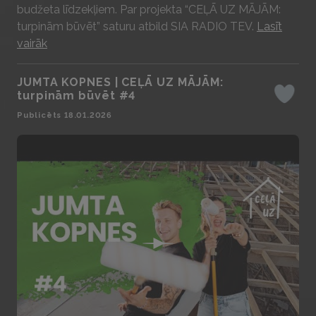
budžeta līdzekļiem. Par projekta “CEĻĀ UZ MĀJĀM:
turpinām būvēt” saturu atbild SIA RADIO TEV.
Lasīt
vairāk
JUMTA KOPNES | CEĻĀ UZ MĀJĀM:
turpinām būvēt #4
Iepatika
Publicēts 18.01.2026