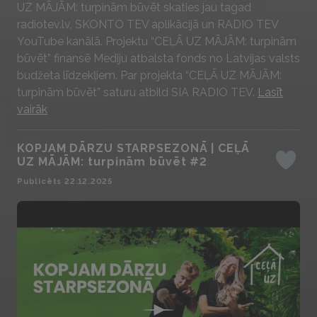
UZ MĀJĀM: turpinām būvēt skaties jau tagad
radiotev.lv, SKONTO TEV aplikācijā un RADIO TEV
YouTube kanālā. Projektu “CEĻĀ UZ MĀJĀM: turpinām
būvēt” finansē Mediju atbalsta fonds no Latvijas valsts
budžeta līdzekļiem. Par projekta “CEĻĀ UZ MĀJĀM:
turpinām būvēt” saturu atbild SIA RADIO TEV.
Lasīt
vairāk
KOPJAM DĀRZU STARPSEZONĀ | CEĻĀ
UZ MĀJĀM: turpinām būvēt #2
Iepatika
Publicēts 22.12.2025