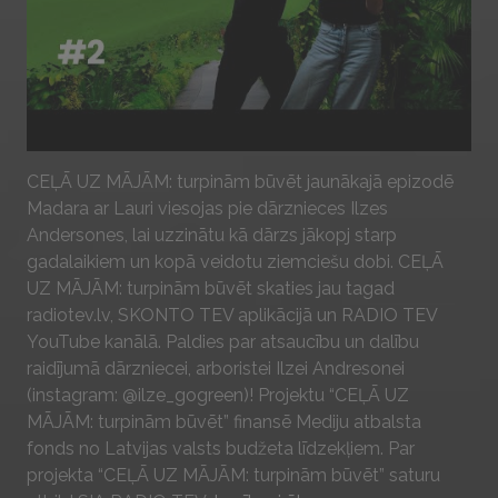
Play
CEĻĀ UZ MĀJĀM: turpinām būvēt jaunākajā epizodē
Madara ar Lauri viesojas pie dārznieces Ilzes
Andersones, lai uzzinātu kā dārzs jākopj starp
gadalaikiem un kopā veidotu ziemciešu dobi. CEĻĀ
UZ MĀJĀM: turpinām būvēt skaties jau tagad
radiotev.lv, SKONTO TEV aplikācijā un RADIO TEV
YouTube kanālā. Paldies par atsaucību un dalību
raidījumā dārzniecei, arboristei Ilzei Andresonei
(instagram: @ilze_gogreen)! Projektu “CEĻĀ UZ
MĀJĀM: turpinām būvēt” finansē Mediju atbalsta
fonds no Latvijas valsts budžeta līdzekļiem. Par
projekta “CEĻĀ UZ MĀJĀM: turpinām būvēt” saturu