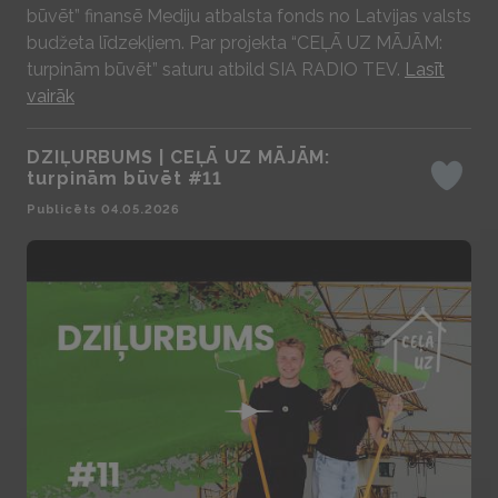
būvēt” finansē Mediju atbalsta fonds no Latvijas valsts
budžeta līdzekļiem. Par projekta “CEĻĀ UZ MĀJĀM:
turpinām būvēt” saturu atbild SIA RADIO TEV.
Lasīt
vairāk
DZIĻURBUMS | CEĻĀ UZ MĀJĀM:
turpinām būvēt #11
Iepatika
Publicēts 04.05.2026