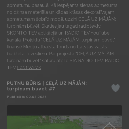
apmetumu pasaulē. Kā iespējams sienas apmetums
no džinsa materiāla un kādas krāsas dekoratīvajam
apmetumam šobrīd modē, uzzini CEĻĀ UZ MĀJĀM:
turpinām būvēt. Skaties jau tagad radiotev.lv,
SKONTO TEV aplikācijā un RADIO TEV YouTube
kanālā. Projektu “CEĻĀ UZ MĀJĀM: turpinām būvēt”
finansē Mediju atbalsta fonds no Latvijas valsts
budžeta līdzekļiem. Par projekta “CEĻĀ UZ MĀJĀM:
turpinām būvēt” saturu atbild SIA RADIO TEV. RADIO
TEV
Lasīt vairāk
PUTNU BŪRIS | CEĻĀ UZ MĀJĀM:
turpinām būvēt #7
Iepatika
Publicēts 02.03.2026