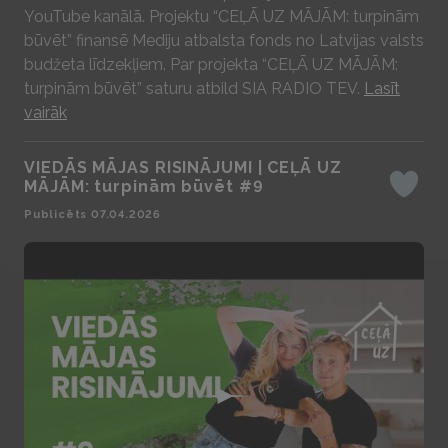
YouTube kanālā. Projektu “CEĻĀ UZ MĀJĀM: turpinām
būvēt” finansē Mediju atbalsta fonds no Latvijas valsts
budžeta līdzekļiem. Par projekta “CEĻĀ UZ MĀJĀM:
turpinām būvēt” saturu atbild SIA RADIO TEV.
Lasīt
vairāk
VIEDĀS MĀJAS RISINĀJUMI | CEĻĀ UZ
MĀJĀM: turpinām būvēt #9
Iepatika
Publicēts 07.04.2026