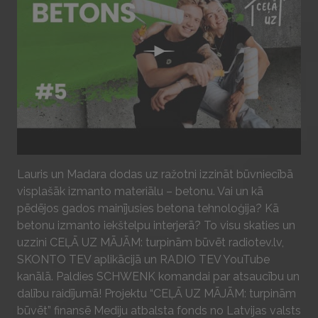
Play
Lauris un Madara dodas uz ražotni izzināt būvniecībā
visplašāk izmanto materiālu – betonu. Vai un kā
pēdējos gados mainījusies betona tehnoloģija? Kā
betonu izmanto iekštelpu interjerā? To visu skaties un
uzzini CEĻĀ UZ MĀJĀM: turpinām būvēt radiotev.lv,
SKONTO TEV aplikācijā un RADIO TEV YouTube
kanālā. Paldies SCHWENK komandai par atsaucību un
dalību raidījumā! Projektu “CEĻĀ UZ MĀJĀM: turpinām
būvēt” finansē Mediju atbalsta fonds no Latvijas valsts