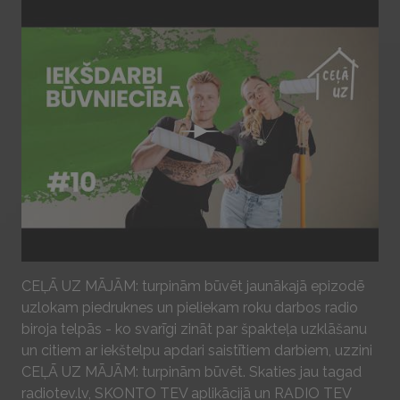
Play
CEĻĀ UZ MĀJĀM: turpinām būvēt jaunākajā epizodē
uzlokam piedruknes un pieliekam roku darbos radio
biroja telpās - ko svarīgi zināt par špakteļa uzklāšanu
un citiem ar iekštelpu apdari saistītiem darbiem, uzzini
CEĻĀ UZ MĀJĀM: turpinām būvēt. Skaties jau tagad
radiotev.lv, SKONTO TEV aplikācijā un RADIO TEV