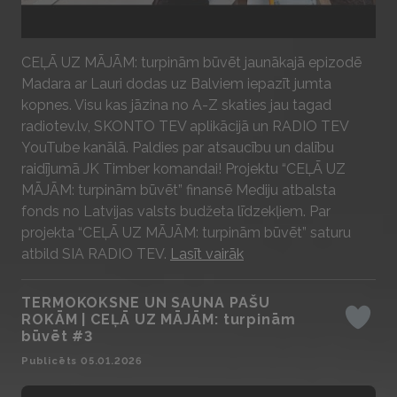
Play
CEĻĀ UZ MĀJĀM: turpinām būvēt jaunākajā epizodē
Madara ar Lauri dodas uz Balviem iepazīt jumta
kopnes. Visu kas jāzina no A-Z skaties jau tagad
radiotev.lv, SKONTO TEV aplikācijā un RADIO TEV
YouTube kanālā. Paldies par atsaucību un dalību
raidījumā JK Timber komandai! Projektu “CEĻĀ UZ
MĀJĀM: turpinām būvēt” finansē Mediju atbalsta
fonds no Latvijas valsts budžeta līdzekļiem. Par
projekta “CEĻĀ UZ MĀJĀM: turpinām būvēt” saturu
atbild SIA RADIO TEV.
Lasīt vairāk
TERMOKOKSNE UN SAUNA PAŠU
ROKĀM | CEĻĀ UZ MĀJĀM: turpinām
Iepatika
būvēt #3
Publicēts 05.01.2026