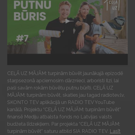
Play
CEĻĀ UZ MĀJĀM: turpinām būvēt jaunākajā epizodē
starpsezonā apciemosim dārznieci, arboristi Ilzi, lai
paši savām rokām būvētu putnu būrīti. CEĻĀ UZ
MĀJĀM: turpinām būvēt, skaties jau tagad radiotev.lv,
SKONTO TEV aplikācijā un RADIO TEV YouTube
kanālā. Projektu “CEĻĀ UZ MĀJĀM: turpinām būvēt”
finansē Mediju atbalsta fonds no Latvijas valsts
budžeta līdzekļiem. Par projekta “CEĻĀ UZ MĀJĀM:
turpinām būvēt” saturu atbild SIA RADIO TEV.
Lasīt