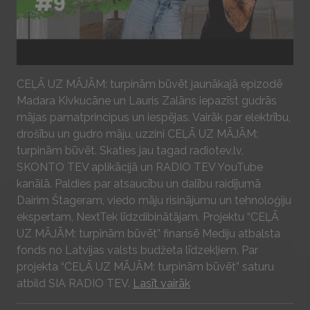
Play
CEĻĀ UZ MĀJĀM: turpinām būvēt jaunākajā epizodē
Madara Kivkucāne un Lauris Zalāns iepazīst gudrās
mājas pamatprincipus un iespējas. Vairāk par elektrību,
drošību un gudro māju, uzzini CEĻĀ UZ MĀJĀM:
turpinām būvēt. Skaties jau tagad radiotev.lv,
SKONTO TEV aplikācijā un RADIO TEV YouTube
kanālā. Paldies par atsaucību un dalību raidījumā
Dairim Štageram, viedo māju risinājumu un tehnoloģiju
ekspertam, NextTek līdzdibinātājam. Projektu “CEĻĀ
UZ MĀJĀM: turpinām būvēt” finansē Mediju atbalsta
fonds no Latvijas valsts budžeta līdzekļiem. Par
projekta “CEĻĀ UZ MĀJĀM: turpinām būvēt” saturu
atbild SIA RADIO TEV.
Lasīt vairāk