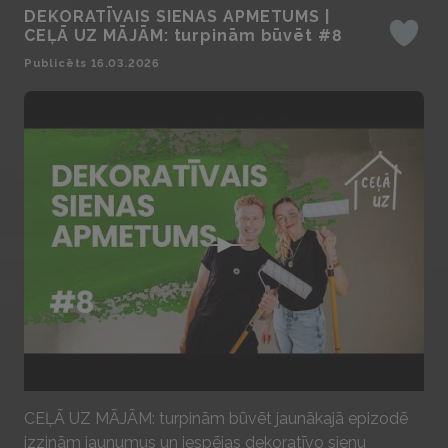
DEKORATĪVAIS SIENAS APMETUMS |
CEĻĀ UZ MĀJĀM: turpinām būvēt #8
Iepatika
Publicēts 16.03.2026
Play
CEĻĀ UZ MĀJĀM: turpinām būvēt jaunākajā epizodē
izzinām jaunumus un iespējas dekoratīvo sienu