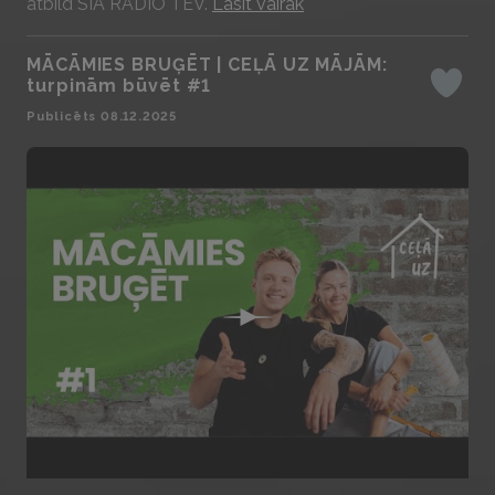
atbild SIA RADIO TEV.
Lasīt vairāk
MĀCĀMIES BRUĢĒT | CEĻĀ UZ MĀJĀM:
turpinām būvēt #1
Iepatika
Publicēts 08.12.2025