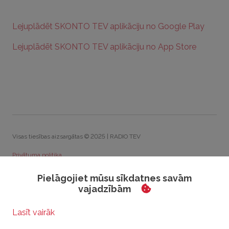
Lejuplādēt SKONTO TEV aplikāciju no Google Play
Lejuplādēt SKONTO TEV aplikāciju no App Store
Visas tiesības aizsargātas © 2025 | RADIO TEV
Privātuma politika
Sīkdatņu politika
Pielāgojiet mūsu sīkdatnes savām
vajadzībām
Rīcības kodekss
Visparīgie konkursu noteikumi
Sīkdatņu iestatījumi