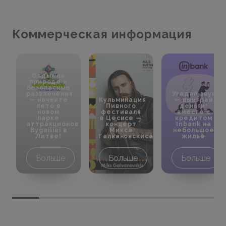
Коммерческая информация
Отдых на
природе и
безопасные
развлечения
Угадай звук
— начните
Кульминация
— выиграй
лето в
Пивного
деньги!
новом
фестиваля
вместе с
парке
в Цесисе —
кредитом
аттракционов
концерт
Inbank на
Bygailiai в
Микса
небольшое
Литве!
Галвановскиса
жильё
Больше
Больше
Больше