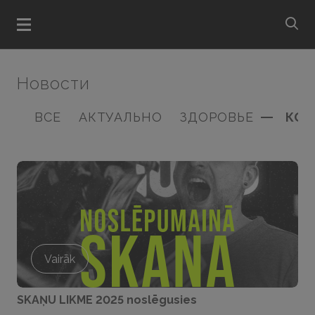
bu
Открыть меню
Новости
ВСЕ
АКТУАЛЬНО
ЗДОРОВЬЕ
КОН
Vairāk
SKAŅU LIKME 2025 noslēgusies