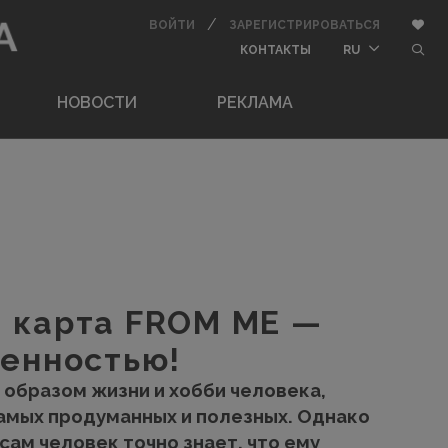
/
АВТОРИЗОВАТЬСЯ
ЗАРЕГИСТ
Доба
ВОЙТИ
ЗАРЕГИСТРИРОВАТЬСЯ
BUTTON_USER_CONT
butt
КОНТАКТЫ
RU
НОВОСТИ
РЕКЛАМА
 карта FROM ME —
ценностью!
 образом жизни и хобби человека,
самых продуманных и полезных. Однако
 сам человек точно знает, что ему