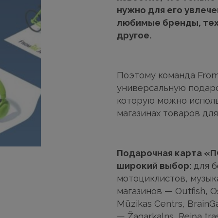
нужно для его увлече
любимые бренды, тех
другое.
Поэтому команда Fro
универсальную подароч
которую можно исполь
магазинах товаров для
Подарочная карта «
широкий выбор:
для б
мотоциклистов, музык
магазинов — Outfish, Os
Mūzikas Centrs, Brain
— Žagarkalns, Reiņa tr