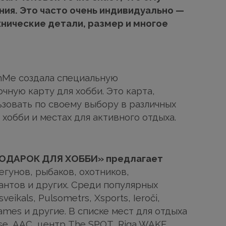
ния. Это часто очень индивидуально —
нические детали, размер и многое
mMe создала специальную
ную карту для хобби. Это карта,
зовать по своему выбору в различных
 хобби и местах для активного отдыха.
ПОДАРОК ДЛЯ ХОББИ» предлагает
егунов, рыбаков, охотников,
антов и других. Среди популярных
veikals, Pulsometrs, Xsports, Ieroči,
Games и другие. В списке мест для отдыха
ase, AAC, центр The SPOT, Riga WAKE,