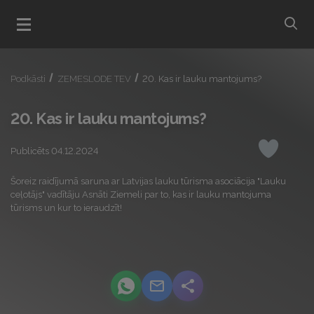
bu
Atvert menu
Podkāsti
ZEMESLODE TEV
20. Kas ir lauku mantojums?
20. Kas ir lauku mantojums?
Publicēts 04.12.2024
Iepatikas
Šoreiz raidījumā saruna ar Latvijas lauku tūrisma asociācija "Lauku
ceļotājs" vadītāju Asnāti Ziemeli par to, kas ir lauku mantojuma
tūrisms un kur to ieraudzīt!
podcast.share-title WhatsApp
podcast.share-title Email
podcast.share-title