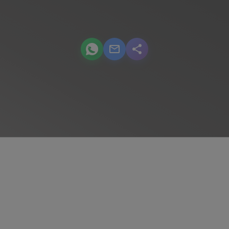
podcast.share-title WhatsApp
podcast.share-title Email
podcast.share-title