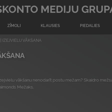
Atpakaļ uz sākumlapu
ZĪMOLI
KLAUSIES
PIEDALIES
 | IZEJVIELU VĀKŠANA
VĀKŠANA
o izejvielu vākšanu nenodarīt postu mežam? Skaidro me
 Raimonds Mežaks.