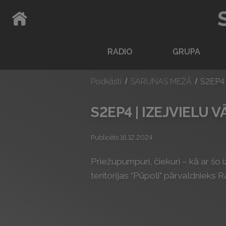
ATPAKAĻ UZ SĀKUMLAPU
RADIO
GRUPA
Podkāsti
SARUNAS MEŽĀ
S2EP4
S2EP4 | IZEJVIELU 
Publicēts 16.12.2024
Priežupumpuri, čiekuri – kā ar š
teritorijas “Pūpoli” pārvaldnieks