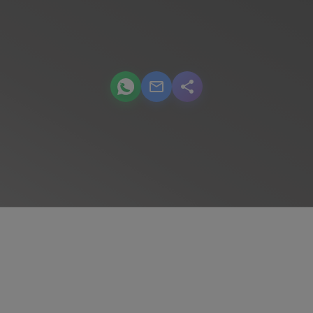
podcast.share-title WhatsApp
podcast.share-title Email
podcast.share-title