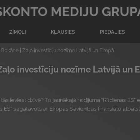
Atpakaļ uz sākumlapu
ZĪMOLI
KLAUSIES
PIEDALIES
a Bokāne | Zaļo investīciju nozīme Latvijā un Eiropā
Zaļo investīciju nozīme Latvijā un 
 kā tās ieviest dzīvē? To jaunākajā raidījuma "Rītdienas ES
as ES” sagatavots ar Eiropas Savienības finansiālo atbalst