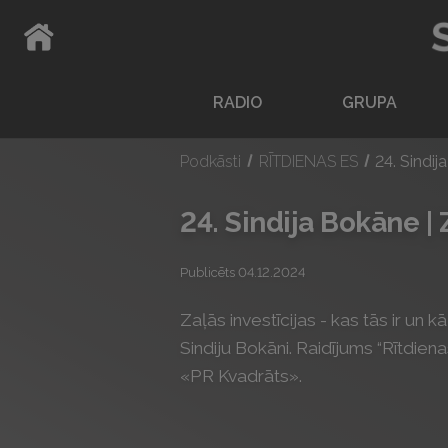
ATPAKAĻ UZ SĀKUMLAPU
RADIO
GRUPA
Podkāsti
RĪTDIENAS ES
24. Sindij
24. Sindija Bokāne | 
Publicēts 04.12.2024
Zaļās investīcijas - kas tās ir un
Sindiju Bokāni. Raidījums “Rītdien
«PR Kvadrāts».