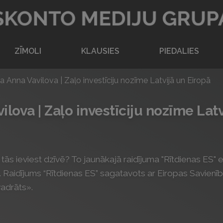
Atpakaļ uz sākumlapu
ZĪMOLI
KLAUSIES
PIEDALIES
ija Anna Vavilova | Zaļo investīciju nozīme Latvijā un Eiropā
vilova | Zaļo investīciju nozīme Lat
 kā tās ieviest dzīvē? To jaunākajā raidījuma "Rītdienas ES
.. Raidījums “Rītdienas ES” sagatavots ar Eiropas Savienība
vadrāts».