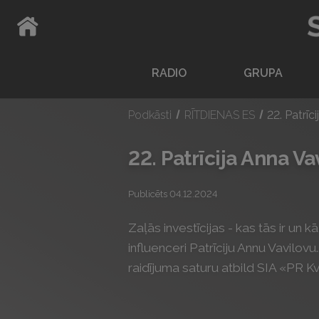
ATPAKAĻ UZ SĀKUMLAPU
RADIO
GRUPA
Podkāsti
RĪTDIENAS ES
22. Patrīc
22. Patrīcija Anna Va
Publicēts 04.12.2024
Zaļās investīcijas - kas tās ir un
influenceri Patrīciju Annu Vavilovu
raidījuma saturu atbild SIA «PR K