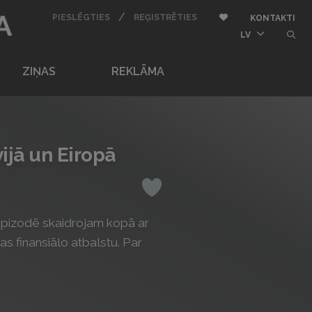
BU
/
AUTORIZĒTIES
REĢISTRĒTIES
Pievienot pie iemīļota
PIESLĒGTIES
REĢISTRĒTIES
KONTAKTI
butt
LV
ZIŅAS
REKLĀMA
vijā un Eiropā
Iepatikas
" epizodē skaidrojam kopā ar
s finansiālo atbalstu. Par