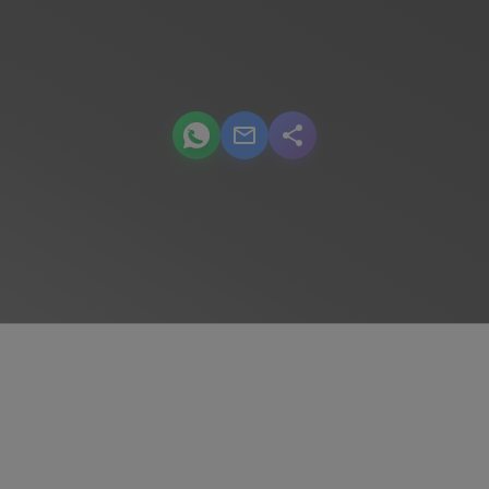
podcast.share-title WhatsApp
podcast.share-title Email
podcast.share-title