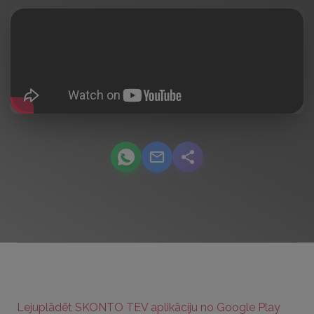
podcast.share-title WhatsApp
podcast.share-title Email
podcast.share-title
Lejuplādēt SKONTO TEV aplikāciju no Google Play