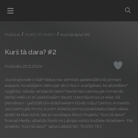
bu
Atvert menu
Podkāsti
KURŠ TĀ DARA?
Kurš tā dara? #2
Kurš tā dara? #2
Publicēts 25.11.2024
Iepatikas
Jaunā epizode ir klāt! Nekas nav atmiņās paliekošāks kā pirmais
iespaids, ko atstājam viens par otru! Kas ir svarīgākais, ko atcerēties?
Apģērbs, valoda, ierašanās laiks? Devāmies ciemos pie Armanda
darba vietā un arī piedzīvojām daudz izaicinājumus uz ielas. Kā
piemēram - palīdzēt būvstrādniekiem būvēt māju! Ciemos Armands
Jaunzems jeb Armis, kuram ikdienā pirmos priekšstatus bieži nākas
atstāt ne tikai dzīvē, bet arī sociālajos tīklos! Projektu “Kurš tā dara?”
finansē Mediju atbalsta fonds no Latvijas valsts budžeta līdzekļiem. Par
projektu “Kurš tā dara?” saturu atbild SIA “RADIO TEV”.