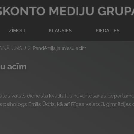
Atpakaļ uz sākumlapu
ZĪMOLI
KLAUSIES
PIEDALIES
ISINĀJUMS.
3. Pandēmija jauniešu acīm
šu acīm
litātes valsts dienesta kvalitātes novērtēšanas departam
psihologs Emīls Ūdris, kā arī Rīgas valsts 3. ģimnāzijas d