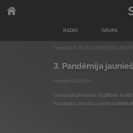
ATPAKAĻ UZ SĀKUMLAPU
RADIO
GRUPA
Podkāsti
JAUTĀJUMS.IETEIKUMS.R
3. Pandēmija jaunie
Publicēts 02.12.2024
Diskusijā piedalās Izglītības kva
Pusaudžu resursu centra klīniskais 