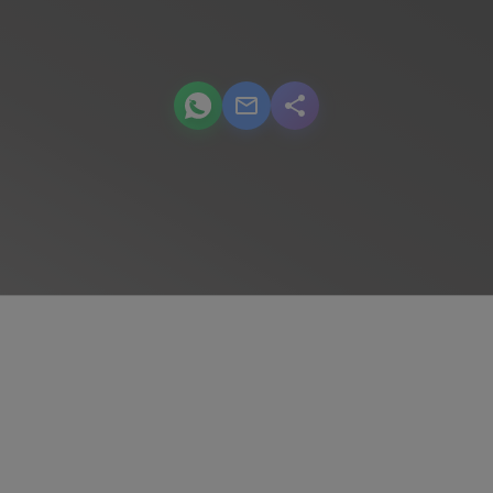
podcast.share-title WhatsApp
podcast.share-title Email
podcast.share-title