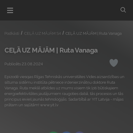
bu
Atvert menu
Podkāsti
CEĻĀ UZ MĀJĀM S4
CEĻĀ UZ MĀJĀM | Ruta Vanaga
CEĻĀ UZ MĀJĀM | Ruta Vanaga
Publicēts 23.08.2024
Iepatikas
Epizodē viesojas Rīgas Tehniskās universitātes Vides aizsardzības un
siltuma sistēmu institūta pētniece inženierzinātņu doktore Ruta
Vanaga. Ruta meklē atbildes uz mums visiem tik ļoti būtiskajiem
energoefektivitātes jautājumiem raugoties dabā, tās procesos un tās
principus ievieš jaunās tehnoloģijās. Sadarbībā ar YIT Latvija - mājas
prātam un sajūtām! www.yit.lv