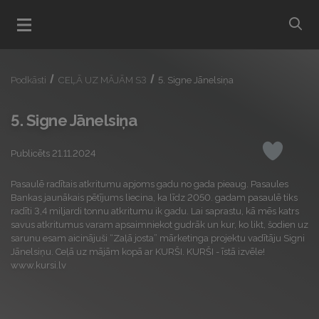
bu
Atvert menu
Podkāsti
CEĻĀ UZ MĀJĀM S3
5. Signe Jānelsiņa
5. Signe Jānelsiņa
Publicēts 21.11.2024
Iepatikas
Pasaulē radītais atkritumu apjoms gadu no gada pieaug. Pasaules
Bankas jaunākais pētījums liecina, ka līdz 2050. gadam pasaulē tiks
radīti 3,4 miljardi tonnu atkritumu ik gadu. Lai saprastu, kā mēs katrs
savus atkritumus varam apsaimniekot gudrāk un kur, ko likt, šodien uz
sarunu esam aicinājuši “Zaļā josta” mārketinga projektu vadītāju Signi
Jānelsiņu. Ceļā uz mājām kopā ar KURŠI. KURŠI - īstā izvēle!
www.kursi.lv