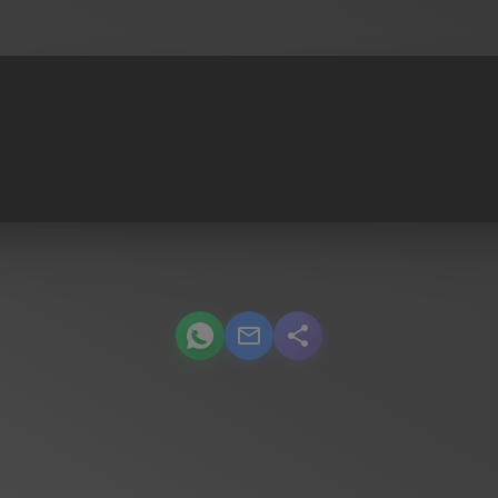
podcast.share-title WhatsApp
podcast.share-title Email
podcast.share-title