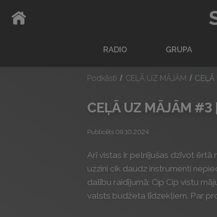
ATPAKAĻ UZ SĀKUMLAPU
RADIO
GRUPA
Podkāsti
CEĻĀ UZ MĀJĀM
CEĻĀ 
CEĻĀ UZ MĀJĀM #3 
Publicēts 09.10.2024
Arī vistas ir pelnījušas dzīvot ēr
uzzini cik daudz instrumenti nepiec
dalību raidījumā: Cip Cip vistu m
valsts budžeta līdzekļiem. Par pr