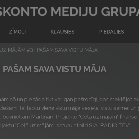
Atpakaļ uz sākumlapu
ZĪMOLI
KLAUSIES
PIEDALIES
UZ MĀJĀM #3 | PAŠAM SAVA VISTU MĀJA
| PAŠAM SAVA VISTU MĀJA
tā namiņā un pie tāda tikt var gan pašrocīgi, gan meklējot
iešami, lai taptu viena vistu māja veselai vistu saimei un
āju būvniekam Mārtiņam Projektu "Ceļā uz mājām" finansē 
ojektu "Ceļā uz mājām" saturu atbild SIA "RADIO TEV".