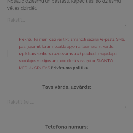
Nosauc dziesmu un pastāsti, kāpēc tieši šo dziesmu
vēlies dzirdēt.
Piekrītu, ka mani dati var tikt izmantoti saziņai (e-pasts, SMS,
paziņojumi), kā arī noteiktā apjomā (piemēram, vārds,
izpildītais konkursa uzdevums u.c.) publicēti mājaslapā,
sociālajos medijos un radio ēterā saskaņā ar SKONTO
MEDIJU GRUPAS
Privātuma politiku
.
Tavs vārds, uzvārds:
Telefona numurs: