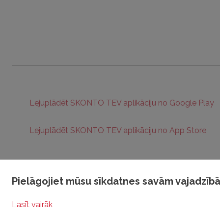
Lejuplādēt SKONTO TEV aplikāciju no Google Play
Lejuplādēt SKONTO TEV aplikāciju no App Store
Pielāgojiet mūsu sīkdatnes savām vajadzī
Visas tiesības aizsargātas © 2025 | RADIO TEV
Privātuma politika
Sīkdat