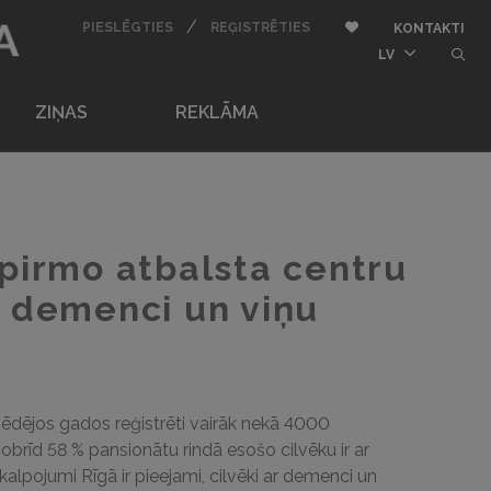
BU
/
AUTORIZĒTIES
REĢISTRĒTIES
Pievienot pie iemīļota
PIESLĒGTIES
REĢISTRĒTIES
KONTAKTI
butt
LV
ZIŅAS
REKLĀMA
 pirmo atbalsta centru
r demenci un viņu
ā pēdējos gados reģistrēti vairāk nekā 4000
rīd 58 % pansionātu rindā esošo cilvēku ir ar
alpojumi Rīgā ir pieejami, cilvēki ar demenci un