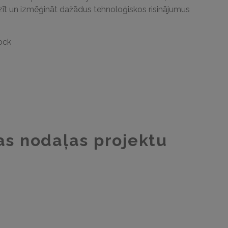
azīt un izmēģināt dažādus tehnoloģiskos risinājumus
tock
as nodaļas projektu