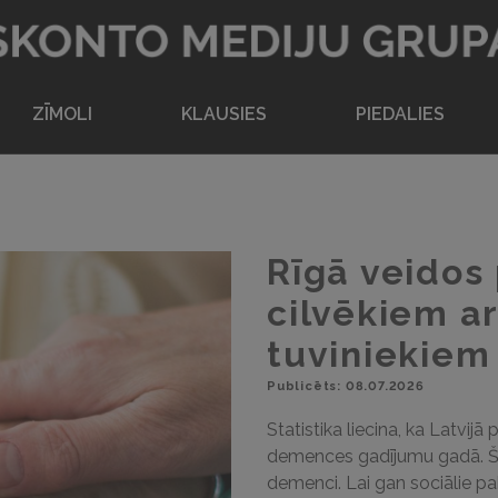
Atpakaļ uz sākumlapu
ZĪMOLI
KLAUSIES
PIEDALIES
Rīgā veidos
cilvēkiem a
tuviniekiem
Publicēts: 08.07.2026
Statistika liecina, ka Latvij
demences gadījumu gadā. Šob
demenci. Lai gan sociālie pak