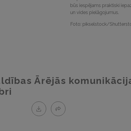
būs iespējams praktiski iep
un vides pielāgojumus.
Foto: pikselstock/Shutters
ldības Ārējās komunikācij
bri