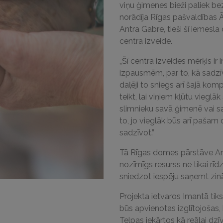
viņu ģimenes bieži paliek be
norādīja Rīgas pašvaldības 
Antra Gabre, tieši šī iemesla
centra izveide.
„Šī centra izveides mērķis i
izpausmēm, par to, kā sadzīvo
daļēji to sniegs arī šajā kom
teikt, lai viņiem kļūtu vieg
slimnieku savā ģimenē vai sav
to, jo vieglāk būs arī pašam 
sadzīvot.”
Tā Rīgas domes pārstāve Ant
nozīmīgs resurss ne tikai rīd
sniedzot iespēju saņemt zinā
Projekta ietvaros Imantā tik
būs apvienotas izglītojošas,
Telpas iekārtos kā reālai dzī