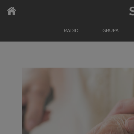
ATPAKAĻ UZ SĀKUMLAPU
RADIO
GRUPA