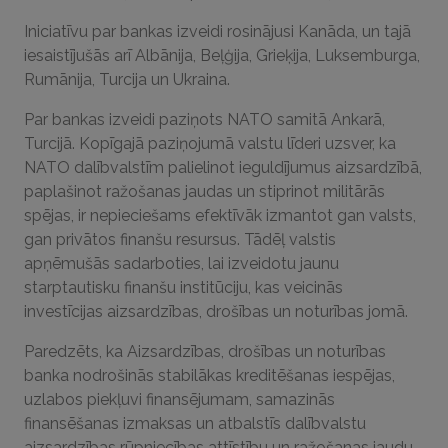
Iniciatīvu par bankas izveidi rosinājusi Kanāda, un tajā
iesaistījušās arī Albānija, Beļģija, Grieķija, Luksemburga,
Rumānija, Turcija un Ukraina.
Par bankas izveidi paziņots NATO samitā Ankarā,
Turcijā. Kopīgajā paziņojumā valstu līderi uzsver, ka
NATO dalībvalstīm palielinot ieguldījumus aizsardzībā,
paplašinot ražošanas jaudas un stiprinot militārās
spējas, ir nepieciešams efektīvāk izmantot gan valsts,
gan privātos finanšu resursus. Tādēļ valstis
apņēmušās sadarboties, lai izveidotu jaunu
starptautisku finanšu institūciju, kas veicinās
investīcijas aizsardzības, drošības un noturības jomā.
Paredzēts, ka Aizsardzības, drošības un noturības
banka nodrošinās stabilākas kreditēšanas iespējas,
uzlabos piekļuvi finansējumam, samazinās
finansēšanas izmaksas un atbalstīs dalībvalstu
aizsardzības rūpniecības attīstību un ražošanas jaudu