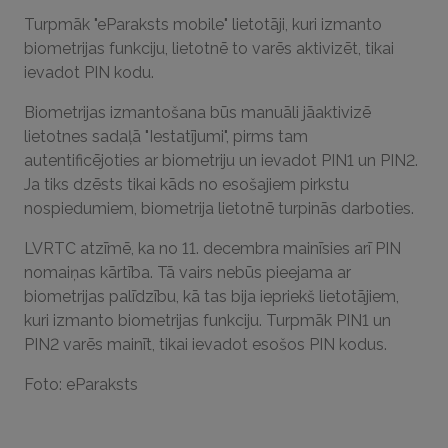
Turpmāk "eParaksts mobile" lietotāji, kuri izmanto
biometrijas funkciju, lietotnē to varēs aktivizēt, tikai
ievadot PIN kodu.
Biometrijas izmantošana būs manuāli jāaktivizē
lietotnes sadaļā "Iestatījumi", pirms tam
autentificējoties ar biometriju un ievadot PIN1 un PIN2.
Ja tiks dzēsts tikai kāds no esošajiem pirkstu
nospiedumiem, biometrija lietotnē turpinās darboties.
LVRTC atzīmē, ka no 11. decembra mainīsies arī PIN
nomaiņas kārtība. Tā vairs nebūs pieejama ar
biometrijas palīdzību, kā tas bija iepriekš lietotājiem,
kuri izmanto biometrijas funkciju. Turpmāk PIN1 un
PIN2 varēs mainīt, tikai ievadot esošos PIN kodus.
Foto: eParaksts