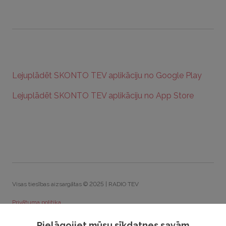
Lejuplādēt SKONTO TEV aplikāciju no Google Play
Lejuplādēt SKONTO TEV aplikāciju no App Store
Visas tiesības aizsargātas © 2025 | RADIO TEV
Privātuma politika
Sīkdatņu politika
Pielāgojiet mūsu sīkdatnes savām