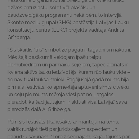
Pasākuma organizatori ar prieku gaida ikvienu lauku
dzīves entuziastu, solot vēl plašāku un
daudzveidīgāku programmu nekā pērn, to intervijā
Skonto mediju grupai (SMG) pastāstīja Latvijas Lauku
konsultāciju centra (LLKC) projekta vadītāja Andrita
Grīnberga.
"’Šis skaitlis “trīs” simbolizē pagātni, tagadni un nākotni.
Mēs šajā pasākumā veidojam īpašu telpu
domubiedriem un pārmaiņu sējējiem, tāpēc aicināts ir
ikviena aktīvs lauku iedzīvotājs, kuram rūp lauku vide –
tie nav tikai lauksaimnieki. Pagājušajā gadā mums bija
pirmais festivāls, ko apmeklēja aptuveni simts cilvēku,
un ceļu pie mums mēroja viesi pat no Latgales,
pierādot, ka šādi jautājumi ir aktuāli visā Latvijā,” savā
pieredzēs dalā A. Grīnberga.
Pērn šis festivāls tika iesākts ar mantojuma tēmu,
vairāk runājot tieši par juridiskajiem aspektiem un
paaudžu sarunām. “Toreiz secinājām, ka jautājums par