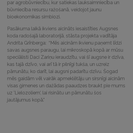
par agrobūvniecību, kur satiekas lauksaimniecība un
būvniecība resursu ražošanā, veidojot jaunu
bioekonomikas simbiozi.
Pasākuma laikā ikviens aicināts iesaistīties Augsnes
koda radošajā laboratorijā, stāsta projekta vadītāja
Andrita Grīnberga: “Mēs aicinām ikvienu paņemt līdzi
savas augsnes paraugu, lai mikroskopā kopā ar mūsu
speciālisti Daci Zariņu ieraudzītu, vai šī augsne ir dzīva,
kas tajā dzīvo, vai arī tā ir pilnīgi tukša, un uzreiz
pārrunātu, ko darīt, lai augsni padarītu dzīvu. Šogad
mēs gaidām vēl vairāk apmeklētāju un sirsnīgi aicinām
visas ģimenes un dažādas paaudzes braukt pie mums
uz 'Lielozoliem', lai risinātu un pārrunātu šos
jautājumus kopā."