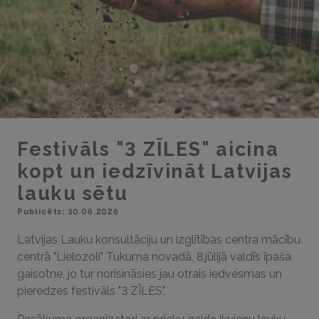
Festivāls "3 ZĪLES" aicina
kopt un iedzīvināt Latvijas
lauku sētu
Publicēts: 30.06.2026
Latvijas Lauku konsultāciju un izglītības centra mācību
centrā "Lielozoli" Tukuma novadā, 8.jūlijā valdīs īpaša
gaisotne, jo tur norisināsies jau otrais iedvesmas un
pieredzes festivāls "3 ZĪLES".