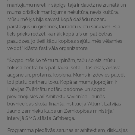
mantojumu nereti ir sāpīgs, tajā ir daudz neizrunātā un
mums drīzāk ir mantojuma nekultūra, nevis kultūra.
Mūsu mērķis bija savest kopā dažādu nozaru
pārstāvjus un ģimenes, lai radītu vietu sarunām. Bija
liels prieks redzēt, ka nāk kopā trīs un pat četras
paaudzes, jo tieši šādu kopības sajūtu mēs vēlamies
veidot,” klāsta festivāla organizatore.
“Šogad mēs šo tēmu turpinām, taču šoreiz mūsu
fokusa centrā būs pati lauku sēta – tās ēkas, ainava,
augsne un, protams, kopiena. Mums ir izdevies pulcēt
ļoti plašu partneru loku. Kopā ar mums joprojām ir
Latvijas Zvērinātu notāru padome, un šogad
pievienojusies arī Arhitektu savienība, Jaunās
būvniecības skola, finanšu institūcija 'Altum', Latvijas
Jauno zemnieku klubs un Zemkopības ministrija,”
intervijā SMG stāsta Grīnberga.
Programma piedāvās sarunas ar arhitektiem, diskusijas