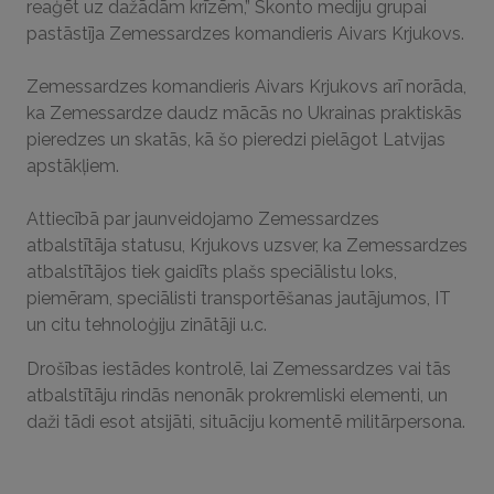
reaģēt uz dažādām krīzēm,” Skonto mediju grupai
pastāstīja Zemessardzes komandieris Aivars Krjukovs.
Zemessardzes komandieris Aivars Krjukovs arī norāda,
ka Zemessardze daudz mācās no Ukrainas praktiskās
pieredzes un skatās, kā šo pieredzi pielāgot Latvijas
apstākļiem.
Attiecībā par jaunveidojamo Zemessardzes
atbalstītāja statusu, Krjukovs uzsver, ka Zemessardzes
atbalstītājos tiek gaidīts plašs speciālistu loks,
piemēram, speciālisti transportēšanas jautājumos, IT
un citu tehnoloģiju zinātāji u.c.
Drošības iestādes kontrolē, lai Zemessardzes vai tās
atbalstītāju rindās nenonāk prokremliski elementi, un
daži tādi esot atsijāti, situāciju komentē militārpersona.