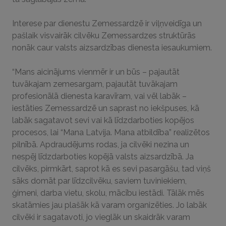
Interese par dienestu Zemessardzē ir viļņveidīga un
pašlaik visvairāk cilvēku Zemessardzes struktūrās
nonāk caur valsts aizsardzības dienesta iesaukumiem.
“Mans aicinājums vienmēr ir un būs – pajautāt
tuvākajam zemesargam, pajautāt tuvākajam
profesionālā dienesta karavīram, vai vēl labāk –
iestāties Zemessardzē un saprast no iekšpuses, kā
labāk sagatavot sevi vai kā līdzdarboties kopējos
procesos, lai “Mana Latvija. Mana atbildība” realizētos
pilnībā. Apdraudējums rodas, ja cilvēki nezina un
nespēj līdzdarboties kopējā valsts aizsardzībā. Ja
cilvēks, pirmkārt, saprot kā es sevi pasargāšu, tad viņš
sāks domāt par līdzcilvēku, saviem tuviniekiem,
ģimeni, darba vietu, skolu, mācību iestādi. Tālāk mēs
skatāmies jau plašāk kā varam organizēties. Jo labāk
cilvēki ir sagatavoti, jo vieglāk un skaidrāk varam