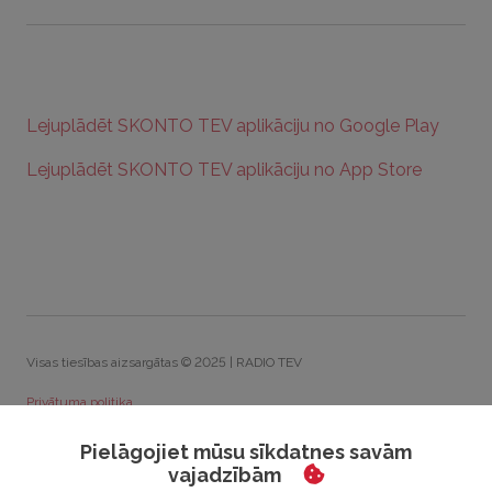
Lejuplādēt SKONTO TEV aplikāciju no Google Play
Lejuplādēt SKONTO TEV aplikāciju no App Store
Visas tiesības aizsargātas © 2025 | RADIO TEV
Privātuma politika
Sīkdatņu politika
Pielāgojiet mūsu sīkdatnes savām
vajadzībām
Rīcības kodekss