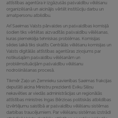
attīstības aģentūra ir izgāzušās pašvaldību vēlēšanu
organizēšanā un aicinājis vērtēt institūciju darbu un
amatpersonu atbildību.
Arī Saeimas Valsts pārvaldes un pašvaldības komisijā
šodien tiks vērtētas aizvadītās pašvaldību vēlēšanas,
kuras piemeklēja tehniskas problēmas. Komisijas
sēdes laikā tiks skatīts Centrālās vēlēšanu komisijas un
Valsts digitālās attīstības aģentūras ziņojums par
notikušajām pašvaldību vēlēšanām un
problēmsituācijām pašvaldību vēlēšanu
nodrošināšanas procesā.
Tikmēr Zaļo un Zemnieku savienības Saeimas frakcijas
deputāti aicina Ministru prezidenti Eviku Siliņu
nekavēties ar viedās administrācijas un reģionālās
attīstības ministres Ingas Bērziņas politiskās atbildības
izvērtējumu saistībā ar pašvaldību vēlēšanu sistēmas
darbības traucējumiem. Par vēlēšanu sistēmas izstrādi