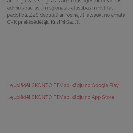
atbildīgā Valsts digitālās attīstības aģentūra ir Viedās
administrācijas un reģionālās attīstības ministrijas
padotībā. ZZS deputāti arī rosinājuši atsaukt no amata
CVK priekšsēdētāju Kristīni Saulīti.
Lejuplādēt SKONTO TEV aplikāciju no Google Play
Lejuplādēt SKONTO TEV aplikāciju no App Store