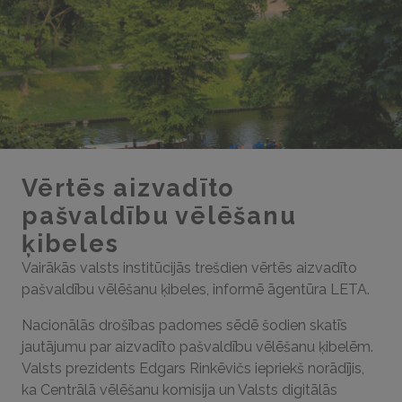
Vērtēs aizvadīto
pašvaldību vēlēšanu
ķibeles
Vairākās valsts institūcijās trešdien vērtēs aizvadīto
pašvaldību vēlēšanu ķibeles, informē āgentūra LETA.
Nacionālās drošības padomes sēdē šodien skatīs
jautājumu par aizvadīto pašvaldību vēlēšanu ķibelēm.
Valsts prezidents Edgars Rinkēvičs iepriekš norādījis,
ka Centrālā vēlēšanu komisija un Valsts digitālās