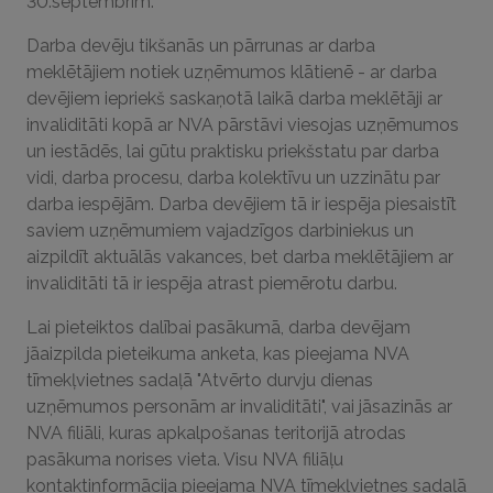
30.septembrim.
Darba devēju tikšanās un pārrunas ar darba
meklētājiem notiek uzņēmumos klātienē - ar darba
devējiem iepriekš saskaņotā laikā darba meklētāji ar
invaliditāti kopā ar NVA pārstāvi viesojas uzņēmumos
un iestādēs, lai gūtu praktisku priekšstatu par darba
vidi, darba procesu, darba kolektīvu un uzzinātu par
darba iespējām. Darba devējiem tā ir iespēja piesaistīt
saviem uzņēmumiem vajadzīgos darbiniekus un
aizpildīt aktuālās vakances, bet darba meklētājiem ar
invaliditāti tā ir iespēja atrast piemērotu darbu.
Lai pieteiktos dalībai pasākumā, darba devējam
jāaizpilda pieteikuma anketa, kas pieejama NVA
tīmekļvietnes sadaļā "Atvērto durvju dienas
uzņēmumos personām ar invaliditāti", vai jāsazinās ar
NVA filiāli, kuras apkalpošanas teritorijā atrodas
pasākuma norises vieta. Visu NVA filiāļu
kontaktinformācija pieejama NVA tīmekļvietnes sadaļā