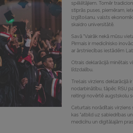
spēlētājiem. Tomēr tradicionā
stiprās puses, piemēram, iet
izglītošanu, valsts ekonomik
skaidro universitātē.
Savā "Vairāk nekā mūsu vieta 
Pirmais ir medicīnisko inovā
ar ārstniecības iestādēm Latv
Otrais deklarācijā minētais vi
līdzdalību.
Trešais virziens deklarācijā i
nodarbinātību, tāpēc RSU pa
reitingi novērtē augstskolu s
Ceturtais norādītais virzien
kas "atbild uz sabiedrības un
medicīnu un digitālajām pr