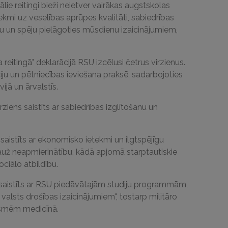
lie reitingi bieži neietver vairākas augstskolas
ekmi uz veselības aprūpes kvalitāti, sabiedrības
u un spēju pielāgoties mūsdienu izaicinājumiem,
reitingā" deklarācijā RSU izcēlusi četrus virzienus.
ciju un pētniecības ieviešana praksē, sadarbojoties
ijā un ārvalstīs.
rziens saistīts ar sabiedrības izglītošanu un
r saistīts ar ekonomisko ietekmi un ilgtspējīgu
už neapmierinātību, kādā apjomā starptautiskie
ociālo atbildību.
s saistīts ar RSU piedāvātajām studiju programmām,
 valsts drošības izaicinājumiem", tostarp militāro
asmēm medicīnā.