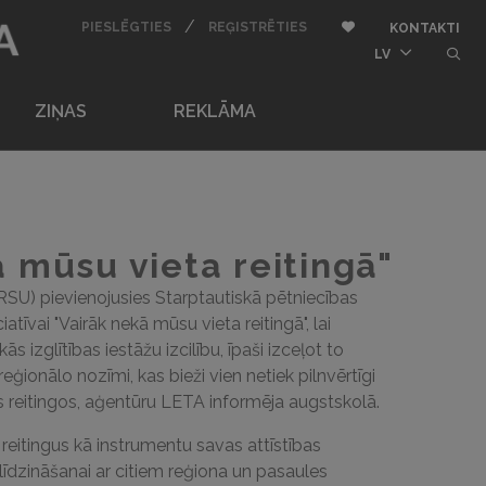
BU
/
AUTORIZĒTIES
REĢISTRĒTIES
Pievienot pie iemīļota
PIESLĒGTIES
REĢISTRĒTIES
KONTAKTI
butt
LV
ZIŅAS
REKLĀMA
 mūsu vieta reitingā"
(RSU) pievienojusies Starptautiskā pētniecības
iatīvai "Vairāk nekā mūsu vieta reitingā", lai
ās izglītības iestāžu izcilību, īpaši izceļot to
ģionālo nozīmi, kas bieži vien netiek pilnvērtīgi
s reitingos, aģentūru LETA informēja augstskolā.
eitingus kā instrumentu savas attīstības
īdzināšanai ar citiem reģiona un pasaules