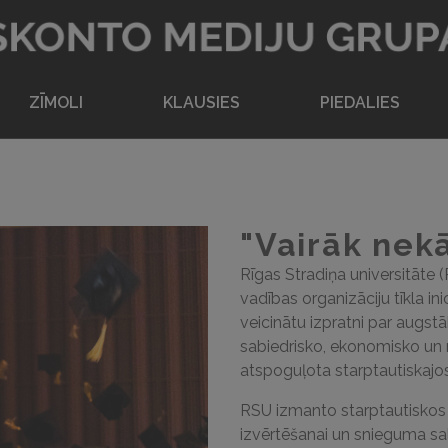
Atpakaļ uz sākumlapu
ZĪMOLI
KLAUSIES
PIEDALIES
"Vairāk nekā
Rīgas Stradiņa universitāte 
vadības organizāciju tīkla inic
veicinātu izpratni par augstāk
sabiedrisko, ekonomisko un re
atspoguļota starptautiskajo
RSU izmanto starptautiskos r
izvērtēšanai un snieguma sal