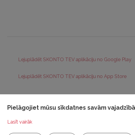
Lejuplādēt SKONTO TEV aplikāciju no Google Play
Lejuplādēt SKONTO TEV aplikāciju no App Store
Pielāgojiet mūsu sīkdatnes savām vajadzī
Visas tiesības aizsargātas © 2025 | RADIO TEV
Privātuma politika
Sīkdat