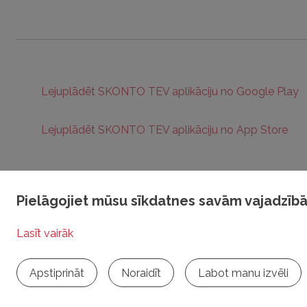
Lejuplādēt SKONTO TEV aplikāciju no Google Play
Lejuplādēt SKONTO TEV aplikāciju no App Store
Pielāgojiet mūsu sīkdatnes savām vajadzī
Visas tiesības aizsargātas © 2025 | RADIO TEV
Privātuma politika
Sīkdat
Apstiprināt
Noraidīt
Labot manu izvēli