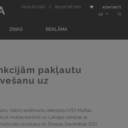
BU
/
AUTORIZĒTIES
REĢISTRĒTIES
Pievienot pie iemīļota
PIESLĒGTIES
REĢISTRĒTIES
KONTAKTI
butt
LV
ZIŅAS
REKLĀMA
ankcijām pakļautu
zvešanu uz
ešanu, Valsts ieņēmumu dienesta (VID) Muitas
cot muitas kontroli uz Latvijas robežas ar
u motociklu izvešanu no Eiropas Savienības (ES).