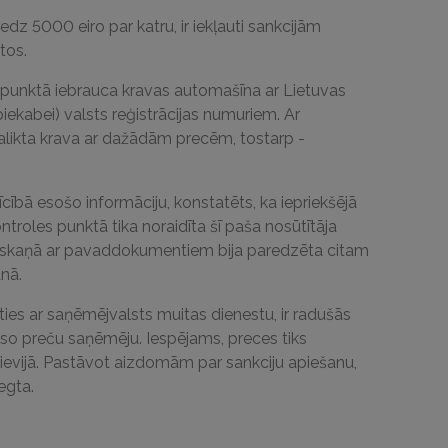
iedz 5000 eiro par katru, ir iekļauti sankcijām
tos.
 punktā iebrauca kravas automašīna ar Lietuvas
iekabei) valsts reģistrācijas numuriem. Ar
 salikta krava ar dažādām precēm, tostarp -
cībā esošo informāciju, konstatēts, ka iepriekšējā
troles punktā tika noraidīta šī paša nosūtītāja
saskaņā ar pavaddokumentiem bija paredzēta citam
nā.
ties ar saņēmējvalsts muitas dienestu, ir radušās
o preču saņēmēju. Iespējams, preces tiks
rievijā. Pastāvot aizdomām par sankciju apiešanu,
egta.