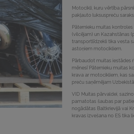
Motocikli, kuru vērtība pārsn
pakļauto luksuspreču saraks
Pāternieku muitas kontroles
(vilcējam) un Kazahstānas (p
transportlīdzekli tika vesta
astoņiem motocikliem.
Pārbaudot muitas iestādes rī
mēnesī Pāternieku muitas kon
krava ar motocikliem, kas 
preču saņēmējam Uzbekistā
VID Muitas pārvaldei, sazino
pamatotas šaubas par paties
nogādātas Baltkrievijā vai K
kravas izvešana no ES tika li