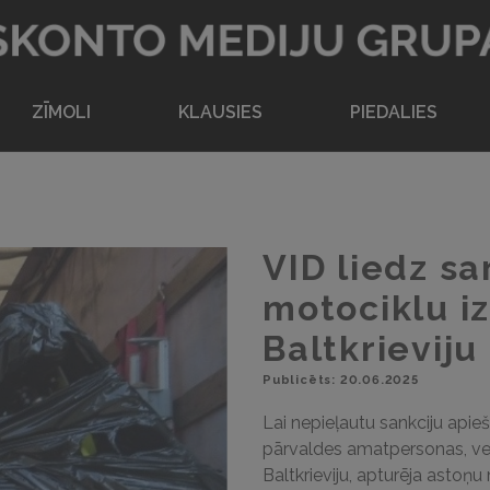
Atpakaļ uz sākumlapu
ZĪMOLI
KLAUSIES
PIEDALIES
VID liedz s
motociklu i
Baltkrieviju
Publicēts: 20.06.2025
Lai nepieļautu sankciju api
pārvaldes amatpersonas, vei
Baltkrieviju, apturēja astoņ