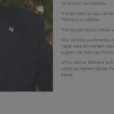
izmantotu," viņš piebilda.
Tramps teica, ka ļaus saviem
Teherāna to vēlēsies.
Tramps pārsteidza Ankarā sap
ASV Centrālā pavēlniecība (
vairāk nekā 80 mērķiem Irānā
kuģiem, kas šķērsoja Hormu
Arī Kuveitā un Bahreinā šorī
valstis jau iepriekš bijušas 
bāzes.