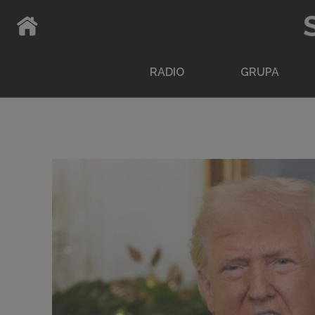
ATPAKAĻ UZ SĀKUMLAPU
RADIO
GRUPA