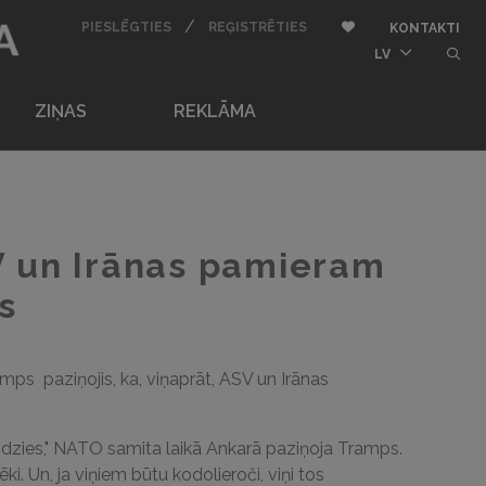
BU
/
AUTORIZĒTIES
REĢISTRĒTIES
Pievienot pie iemīļota
PIESLĒGTIES
REĢISTRĒTIES
KONTAKTI
butt
LV
ZIŅAS
REKLĀMA
 un Irānas pamieram
s
ps paziņojis, ka, viņaprāt, ASV un Irānas
beidzies," NATO samita laikā Ankarā paziņoja Tramps.
vēki. Un, ja viņiem būtu kodolieroči, viņi tos