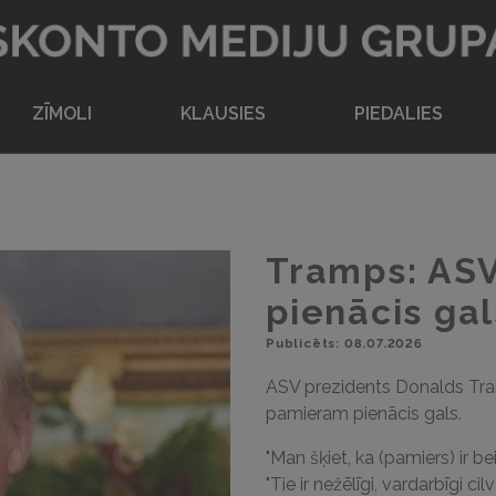
Atpakaļ uz sākumlapu
ZĪMOLI
KLAUSIES
PIEDALIES
Tramps: ASV
pienācis gal
Publicēts: 08.07.2026
ASV prezidents Donalds Tram
pamieram pienācis gals.
"Man šķiet, ka (pamiers) ir 
"Tie ir nežēlīgi, vardarbīgi cil