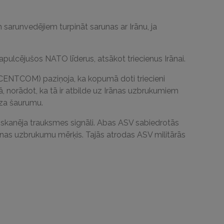
 sarunvedējiem turpināt sarunas ar Irānu, ja
ulcējušos NATO līderus, atsākot triecienus Irānai.
CENTCOM) paziņoja, ka kopumā doti triecieni
, norādot, ka tā ir atbilde uz Irānas uzbrukumiem
za šaurumu.
t skanēja trauksmes signāli. Abas ASV sabiedrotās
Irānas uzbrukumu mērķis. Tajās atrodas ASV militārās