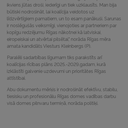
ikviens jūtas droši, iederīgi un tiek uzklausīts. Man bija
būtiski nodrošināt, lai koalīcija veidotos uz
līdzvērtīgiem pamatiem, un to esam panākuši. Sarunas
ir noslēgušās veiksmīgi, vienojoties ar partneriem par
kopīgu redzējumu Rīgas nākotnei kā latviskai,
eiropeiskai un atvērtai pilsētai," norāda Rīgas mēra
amata kandidāts Viesturs Kleinbergs (P).
Paralēli sadarbības līgumam tiks parakstīts arī
koalīcijas rīcības plāns 2025.-2029.gadam, kurā
izklāstīti galvenie uzdevumi un prioritātes Rīgas
attīstībai.
Abu dokumentu mērķis ir nodrošināt efektīvu, stabilu,
tiesisku un profesionālu Rīgas domes vadības darbu
visā domes pilnvaru termiņā, norāda politiķi.