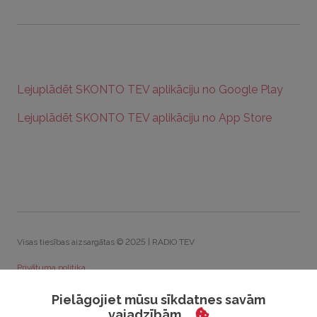
Lejuplādēt SKONTO TEV aplikāciju no Google Play
Lejuplādēt SKONTO TEV aplikāciju no App Store
Visas tiesības aizsargātas © 2025 | RADIO TEV
Privātuma politika
Sīkdatņu politika
Pielāgojiet mūsu sīkdatnes savām
vajadzībām