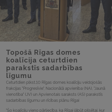
Topošā Rīgas domes
koalīcija ceturtdien
parakstīs sadarbības
līgumu
Ceturtdien plkst.10 Rīgas domes koalīciju veidojošās
frakcijas "Progresīvie", Nacionālā apvienība (NA), "Jaunā
vienotība" (JV) un Apvienotais saraksts (AS) parakstīs
sadarbības līgumu un rīcības plānu Rīgai
"Šo koalīciju vieno pārliecība, ka Rīgai jābūt pilsētai, kur