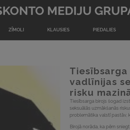
Atpakaļ uz sākumlapu
ZĪMOLI
KLAUSIES
PIEDALIES
Tiesībsarga 
vadlīnijas 
risku mazin
Tiesībsarga birojs šogad izs
seksuālās uzmākšanās riskus
problemātika valstī pastāv, 
Birojā norāda, ka pērn snieg