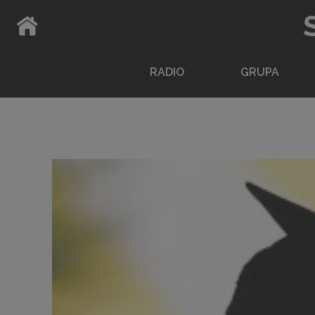
ATPAKAĻ UZ SĀKUMLAPU
RADIO
GRUPA