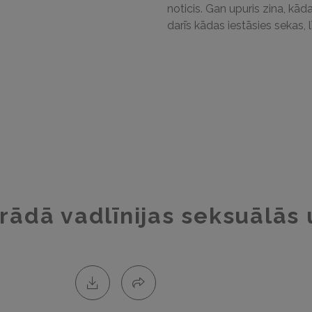
noticis. Gan upuris zina, kāda
darīs kādas iestāsies sekas, 
strādā vadlīnijas seksuālā