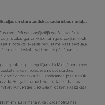
ikācijas un starptautiskās sadarbības nodaļas
ādā, ņemot vērā gan pagājušājā gadā izskanējušos
augstskolās, gan arī veicot pilnīgu situācijas izpēti
ā jau ir noteikts iekšējais regulējums, kas ir seksuālā
nisms kas izskata. vai ir noticis pārkāpums vai
gan izpratnes, gan regulējumi. Lielā daļā par to nav
 uzskatām, ka ir nepieciešams dot skaidrus
ērā, domājot par seksuālu uzmākšanos, jo tai nebūtu
s vidē. Bet, ja tā tomēr ir noticis, tad kāds ir tas
mkārt, kur vērsties cietušajam, otrkārt, kas izskata
teikumiem jau pirms tam, kad šāds notikums ir