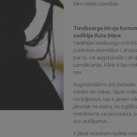
tām netiek izpildītas.
Tiesībsarga biroja Komun
vadītāja Ruta Siliņa:
Vadlīnijas tiesībsargs izstr
publiskos skandālus Latvijas 
par to, vai augstskolās Latvij
uzmākšanās. Kāds ir tas mehā
nav.
Augstskolām ir ļoti dažādas 
minēts itin nekas, tāpēc mēs
norādījumus, kas ir jāņem v
jānotiek ne darba, ne izglītība
mehānisms vai procedūra, pir
šos jautājumus.
Ir jābūt skaidriem spēles no