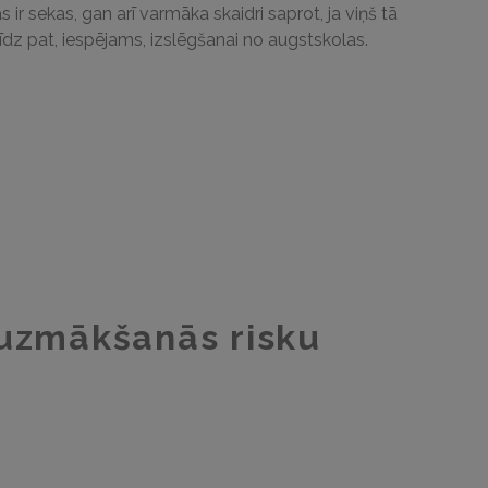
s ir sekas, gan arī varmāka skaidri saprot, ja viņš tā
līdz pat, iespējams, izslēgšanai no augstskolas.
s uzmākšanās risku