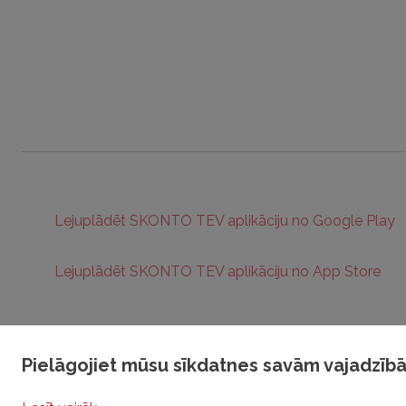
Lejuplādēt SKONTO TEV aplikāciju no Google Play
Lejuplādēt SKONTO TEV aplikāciju no App Store
Pielāgojiet mūsu sīkdatnes savām vajadzī