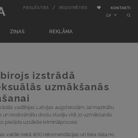
BU
/
AUTORIZĒTIES
REĢISTRĒTIES
Pievienot pie iemīļota
PIESLĒGTIES
REĢISTRĒTIES
KONTAKTI
butt
LV
ZIŅAS
REKLĀMA
birojs izstrādā
seksuālās uzmākšanās
āšanai
trādās vadlīnijas Latvijas augstskolām, lai mazinātu
 un nodrošinātu drošu studiju vidi, jo uzmākšanās
ko pierāda uzsāktie kriminālprocesi.
tas vairāk nekā 400 rekomendācijas un liela daļa no