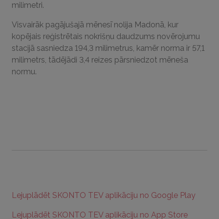
milimetri.
Visvairāk pagājušajā mēnesī nolija Madonā, kur
kopējais reģistrētais nokrišņu daudzums novērojumu
stacijā sasniedza 194,3 milimetrus, kamēr norma ir 57,1
milimetrs, tādējādi 3,4 reizes pārsniedzot mēneša
normu.
Lejuplādēt SKONTO TEV aplikāciju no Google Play
Lejuplādēt SKONTO TEV aplikāciju no App Store