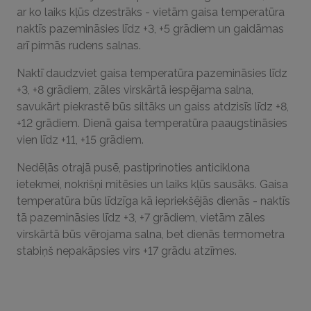
ar ko laiks kļūs dzestrāks - vietām gaisa temperatūra
naktīs pazemināsies līdz +3, +5 grādiem un gaidāmas
arī pirmās rudens salnas.
Naktī daudzviet gaisa temperatūra pazemināsies līdz
+3, +8 grādiem, zāles virskārtā iespējama salna,
savukārt piekrastē būs siltāks un gaiss atdzisīs līdz +8,
+12 grādiem. Dienā gaisa temperatūra paaugstināsies
vien līdz +11, +15 grādiem.
Nedēļās otrajā pusē, pastiprinoties anticiklona
ietekmei, nokrišņi mitēsies un laiks kļūs sausāks. Gaisa
temperatūra būs līdzīga kā iepriekšējās dienās - naktīs
tā pazemināsies līdz +3, +7 grādiem, vietām zāles
virskārtā būs vērojama salna, bet dienās termometra
stabiņš nepakāpsies virs +17 grādu atzīmes.