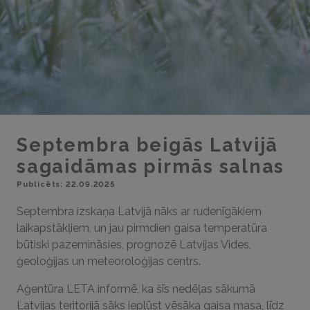
Septembra beigās Latvijā
sagaidāmas pirmās salnas
Publicēts: 22.09.2025
Septembra izskaņa Latvijā nāks ar rudenīgākiem
laikapstākļiem, un jau pirmdien gaisa temperatūra
būtiski pazemināsies, prognozē Latvijas Vides,
ģeoloģijas un meteoroloģijas centrs.
Aģentūra LETA informē, ka šīs nedēļas sākumā
Latvijas teritorijā sāks ieplūst vēsāka gaisa masa, līdz