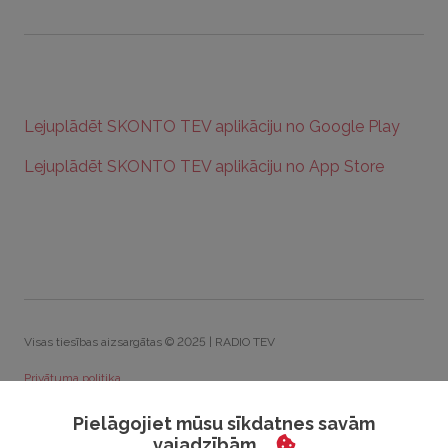
Lejuplādēt SKONTO TEV aplikāciju no Google Play
Lejuplādēt SKONTO TEV aplikāciju no App Store
Visas tiesības aizsargātas © 2025 | RADIO TEV
Privātuma politika
Sīkdatņu politika
Pielāgojiet mūsu sīkdatnes savām
vajadzībām