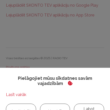
Lejuplādēt SKONTO TEV aplikāciju no Google Play
Lejuplādēt SKONTO TEV aplikāciju no App Store
Visas tiesības aizsargātas © 2025 | RADIO TEV
Privātuma politika
Sīkdatņu politika
Pielāgojiet mūsu sīkdatnes savām
vajadzībām
Rīcības kodekss
Visparīgie konkursu noteikumi
Sīkdatņu iestatījumi
Labot