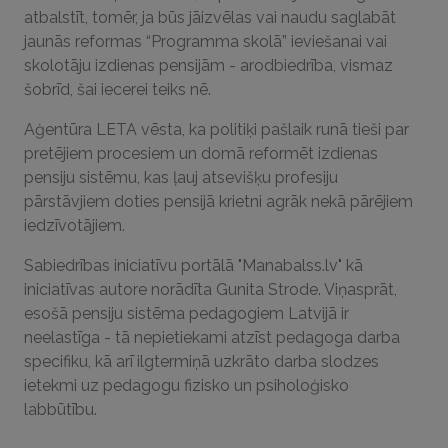
atbalstīt, tomēr, ja būs jāizvēlas vai naudu saglabāt
jaunās reformas “Programma skolā” ieviešanai vai
skolotāju izdienas pensijām - arodbiedrība, vismaz
šobrīd, šai iecerei teiks nē.
Aģentūra LETA vēsta, ka politiķi pašlaik runā tieši par
pretējiem procesiem un domā reformēt izdienas
pensiju sistēmu, kas ļauj atsevišķu profesiju
pārstāvjiem doties pensijā krietni agrāk nekā pārējiem
iedzīvotājiem.
Sabiedrības iniciatīvu portālā "Manabalss.lv" kā
iniciatīvas autore norādīta Gunita Strode. Viņasprāt,
esošā pensiju sistēma pedagogiem Latvijā ir
neelastīga - tā nepietiekami atzīst pedagoga darba
specifiku, kā arī ilgtermiņā uzkrāto darba slodzes
ietekmi uz pedagogu fizisko un psiholoģisko
labbūtību.