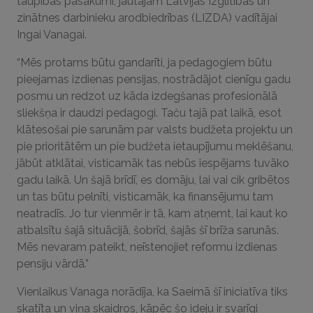
taupības pasākumi, jautājām Latvijas Izglītības un
zinātnes darbinieku arodbiedrības (LIZDA) vadītājai
Ingai Vanagai.
“Mēs protams būtu gandarīti, ja pedagogiem būtu
pieejamas izdienas pensijas, nostrādājot cienīgu gadu
posmu un redzot uz kāda izdegšanas profesionālā
sliekšņa ir daudzi pedagogi. Taču tajā pat laikā, esot
klātesošai pie sarunām par valsts budžeta projektu un
pie prioritātēm un pie budžeta ietaupījumu meklēšanu,
jābūt atklātai, visticamāk tas nebūs iespējams tuvāko
gadu laikā. Un šajā brīdī, es domāju, lai vai cik gribētos
un tas būtu pelnīti, visticamāk, ka finansējumu tam
neatradīs. Jo tur vienmēr ir tā, kam atņemt, lai kaut ko
atbalsītu šajā situācijā, šobrīd, šajās šī brīža sarunās.
Mēs nevaram pateikt, neīstenojiet reformu izdienas
pensiju vārdā.”
Vienlaikus Vanaga norādīja, ka Saeimā šī iniciatīva tiks
skatīta un viņa skaidros, kāpēc šo ideju ir svarīgi