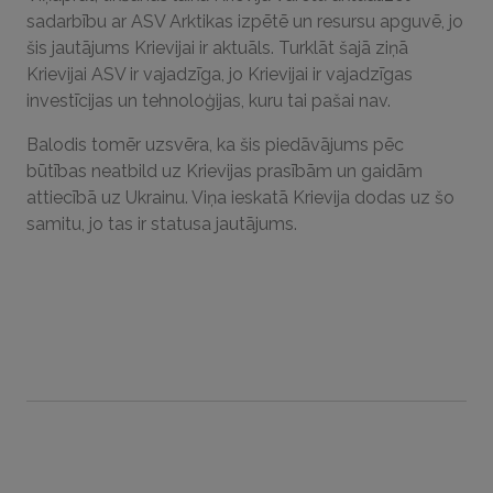
sadarbību ar ASV Arktikas izpētē un resursu apguvē, jo
šis jautājums Krievijai ir aktuāls. Turklāt šajā ziņā
Krievijai ASV ir vajadzīga, jo Krievijai ir vajadzīgas
investīcijas un tehnoloģijas, kuru tai pašai nav.
Balodis tomēr uzsvēra, ka šis piedāvājums pēc
būtības neatbild uz Krievijas prasībām un gaidām
attiecībā uz Ukrainu. Viņa ieskatā Krievija dodas uz šo
samitu, jo tas ir statusa jautājums.