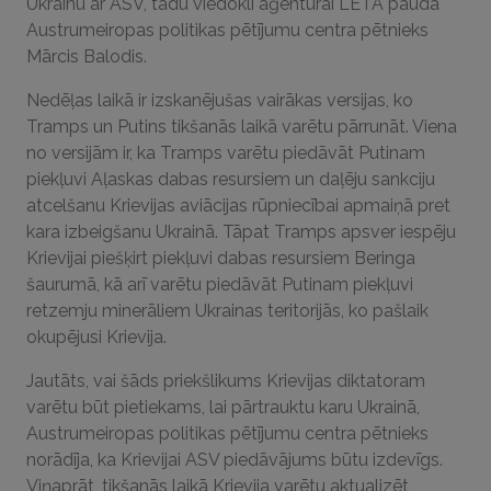
Ukrainu ar ASV, tādu viedokli aģentūrai LETA pauda
Austrumeiropas politikas pētījumu centra pētnieks
Mārcis Balodis.
Nedēļas laikā ir izskanējušas vairākas versijas, ko
Tramps un Putins tikšanās laikā varētu pārrunāt. Viena
no versijām ir, ka Tramps varētu piedāvāt Putinam
piekļuvi Aļaskas dabas resursiem un daļēju sankciju
atcelšanu Krievijas aviācijas rūpniecībai apmaiņā pret
kara izbeigšanu Ukrainā. Tāpat Tramps apsver iespēju
Krievijai piešķirt piekļuvi dabas resursiem Beringa
šaurumā, kā arī varētu piedāvāt Putinam piekļuvi
retzemju minerāliem Ukrainas teritorijās, ko pašlaik
okupējusi Krievija.
Jautāts, vai šāds priekšlikums Krievijas diktatoram
varētu būt pietiekams, lai pārtrauktu karu Ukrainā,
Austrumeiropas politikas pētījumu centra pētnieks
norādīja, ka Krievijai ASV piedāvājums būtu izdevīgs.
Viņaprāt, tikšanās laikā Krievija varētu aktualizēt