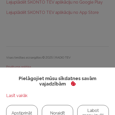
Lejuplādēt SKONTO TEV aplikāciju no Google Play
Lejuplādēt SKONTO TEV aplikāciju no App Store
Visas tiesības aizsargātas © 2025 | RADIO TEV
Privātuma politika
Sīkdatņu politika
Pielāgojiet mūsu sīkdatnes savām
vajadzībām
Rīcības kodekss
Visparīgie konkursu noteikumi
Sīkdatņu iestatījumi
Labot
Apstiprināt
Noraidīt