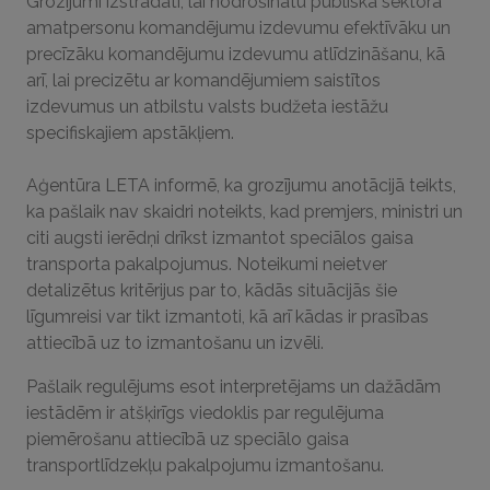
Grozījumi izstrādāti, lai nodrošinātu publiskā sektora
amatpersonu komandējumu izdevumu efektīvāku un
precīzāku komandējumu izdevumu atlīdzināšanu, kā
arī, lai precizētu ar komandējumiem saistītos
izdevumus un atbilstu valsts budžeta iestāžu
specifiskajiem apstākļiem.
Aģentūra LETA informē, ka grozījumu anotācijā teikts,
ka pašlaik nav skaidri noteikts, kad premjers, ministri un
citi augsti ierēdņi drīkst izmantot speciālos gaisa
transporta pakalpojumus. Noteikumi neietver
detalizētus kritērijus par to, kādās situācijās šie
līgumreisi var tikt izmantoti, kā arī kādas ir prasības
attiecībā uz to izmantošanu un izvēli.
Pašlaik regulējums esot interpretējams un dažādām
iestādēm ir atšķirīgs viedoklis par regulējuma
piemērošanu attiecībā uz speciālo gaisa
transportlīdzekļu pakalpojumu izmantošanu.