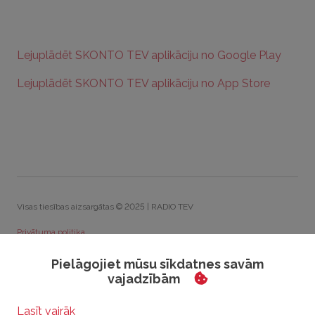
Lejuplādēt SKONTO TEV aplikāciju no Google Play
Lejuplādēt SKONTO TEV aplikāciju no App Store
Visas tiesības aizsargātas © 2025 | RADIO TEV
Privātuma politika
Sīkdatņu politika
Pielāgojiet mūsu sīkdatnes savām
vajadzībām
Rīcības kodekss
Visparīgie konkursu noteikumi