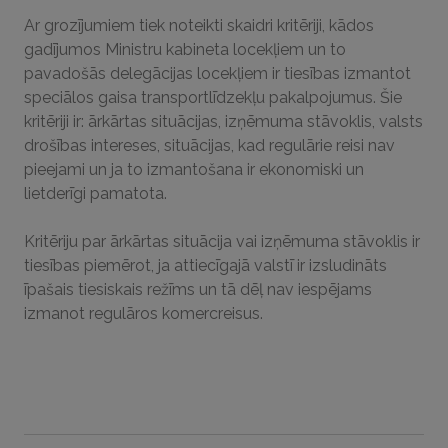
Ar grozījumiem tiek noteikti skaidri kritēriji, kādos
gadījumos Ministru kabineta locekļiem un to
pavadošās delegācijas locekļiem ir tiesības izmantot
speciālos gaisa transportlīdzekļu pakalpojumus. Šie
kritēriji ir: ārkārtas situācijas, izņēmuma stāvoklis, valsts
drošības intereses, situācijas, kad regulārie reisi nav
pieejami un ja to izmantošana ir ekonomiski un
lietderīgi pamatota.
Kritēriju par ārkārtas situācija vai izņēmuma stāvoklis ir
tiesības piemērot, ja attiecīgajā valstī ir izsludināts
īpašais tiesiskais režīms un tā dēļ nav iespējams
izmanot regulāros komercreisus.