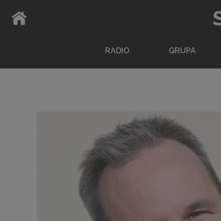
ATPAKAĻ UZ SĀKUMLAPU
RADIO
GRUPA