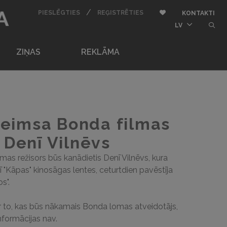
BU
/
AUTORIZĒTIES
REĢISTRĒTIES
Pievienot pie iemīļota
PIESLĒGTIES
REĢISTRĒTIES
KONTAKTI
butt
LV
ZIŅAS
REKLĀMA
eimsa Bonda filmas
 Denī Vilnēvs
s režisors būs kanādietis Denī Vilnēvs, kura
ī "Kāpas" kinosāgas lentes, ceturtdien pavēstīja
s".
 to, kas būs nākamais Bonda lomas atveidotājs,
nformācijas nav.