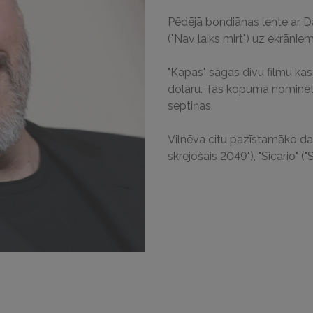
Pēdējā bondiānas lente ar D
("Nav laiks mirt") uz ekrāni
"Kāpas" sāgas divu filmu ka
dolāru. Tās kopumā nominēta
septiņas.
Vilnēva citu pazīstamāko da
skrejošais 2049"), "Sicario" ("S