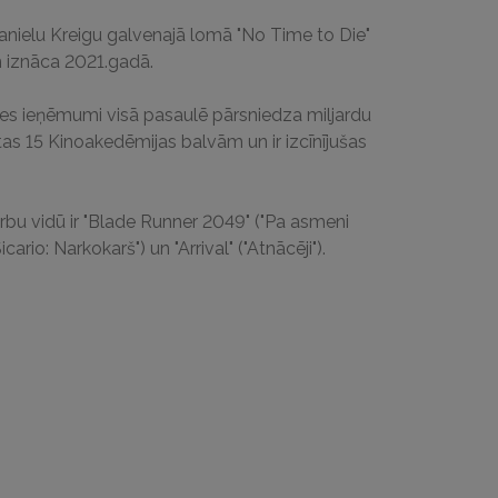
anielu Kreigu galvenajā lomā "No Time to Die"
em iznāca 2021.gadā.
ses ieņēmumi visā pasaulē pārsniedza miljardu
s 15 Kinoakedēmijas balvām un ir izcīnījušas
rbu vidū ir "Blade Runner 2049" ("Pa asmeni
icario: Narkokarš") un "Arrival" ("Atnācēji").