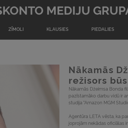
Atpakaļ uz sākumlapu
ZĪMOLI
KLAUSIES
PIEDALIES
Nākamās Dž
režisors būs
Nākamās Džeimsa Bonda filma
pazīstamāko darbu vidū ir ar
studija "Amazon MGM Studio
Aģentūra LETA vēsta, ka par
joprojām nekādas oficiālas i