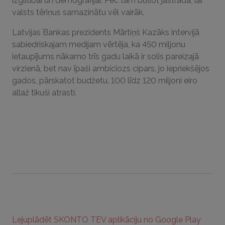
izglītībai un demogrāfijai. Pēc tam būšot jāstrādā, lai
valsts tēriņus samazinātu vēl vairāk.
Latvijas Bankas prezidents Mārtiņš Kazāks intervijā
sabiedriskajam medijam vērtēja, ka 450 miljonu
ietaupījums nākamo trīs gadu laikā ir solis pareizajā
virzienā, bet nav īpaši ambiciozs cipars, jo iepriekšējos
gados, pārskatot budžetu, 100 līdz 120 miljoni eiro
allaž tikuši atrasti.
Lejuplādēt SKONTO TEV aplikāciju no Google Play