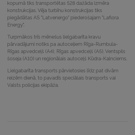
kopumā tiks transportētas 528 dažāda izmēra
konstrukcijas. Vēja turbīnu konstrukcijas tiks
piegādātas AS "Latvenergo" piederošajam "Laflora
Energy".
Turpmākos trīs mēnešus lielgabarīta kravu
pārvadājumi notiks pa autoceļiem Rīga-Rumbula-
Rīgas apvedceļš (A4), Rīgas apvedceļš (A5), Ventspils
šoseja (A10) un reģionālais autoceļš Kūdra-Kalnciems.
Lielgabarīta transports pārvietosies līdz pat divām
reizēm dienā, to pavadīs speciālais transports vai
Valsts policijas ekipāža.