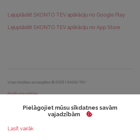
Lejuplādēt SKONTO TEV aplikāciju no Google Play
Lejuplādēt SKONTO TEV aplikāciju no App Store
Visas tiesības aizsargātas © 2025 | RADIO TEV
Privātuma politika
Sīkdatņu politika
Pielāgojiet mūsu sīkdatnes savām
vajadzībām
Rīcības kodekss
Visparīgie konkursu noteikumi
Sīkdatņu iestatījumi