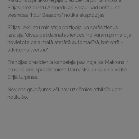
Makrons bija tikko iegājis prezidenta pilī, lai tiktos ar
Sīrijas prezidentu Ahmedu aš Šarau, kad netālu no
viesnīcas "Four Seasons" notika eksplozijas.
Sīrijas Iekšlietu ministrija paziņoja, ka sprādzienus
izraisīja "divas pašdarinātas ierīces, no kurām pirmā bija
novietota ceļa malā atstātā automašīnā, bet otrā -
atkritumu tvertnē".
Francijas prezidenta kanceleja paziņoja, ka Makrons ir
drošībā pēc sprādzieniem Damaskā un ka viņa vizīte
Sīrijā turpinās.
Neviens grupējums vēl nav uzņēmies atbildību par
notikušo.