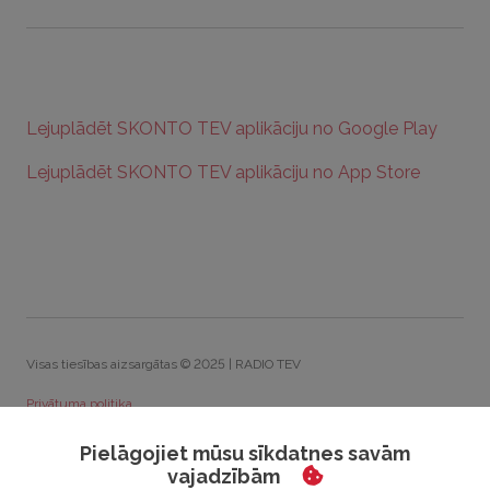
Lejuplādēt SKONTO TEV aplikāciju no Google Play
Lejuplādēt SKONTO TEV aplikāciju no App Store
Visas tiesības aizsargātas © 2025 | RADIO TEV
Privātuma politika
Sīkdatņu politika
Pielāgojiet mūsu sīkdatnes savām
vajadzībām
Rīcības kodekss