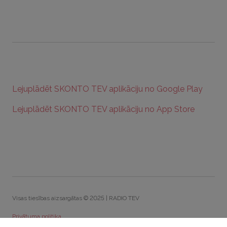
Lejuplādēt SKONTO TEV aplikāciju no Google Play
Lejuplādēt SKONTO TEV aplikāciju no App Store
Visas tiesības aizsargātas © 2025 | RADIO TEV
Privātuma politika