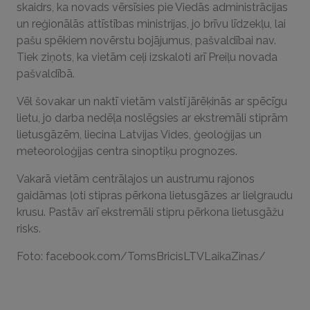
skaidrs, ka novads vērsīsies pie Viedās administrācijas
un reģionālās attīstības ministrijas, jo brīvu līdzekļu, lai
pašu spēkiem novērstu bojājumus, pašvaldībai nav.
Tiek ziņots, ka vietām ceļi izskaloti arī Preiļu novada
pašvaldībā.
Vēl šovakar un naktī vietām valstī jārēķinās ar spēcīgu
lietu, jo darba nedēļa noslēgsies ar ekstremāli stiprām
lietusgāzēm, liecina Latvijas Vides, ģeoloģijas un
meteoroloģijas centra sinoptiķu prognozes.
Vakarā vietām centrālajos un austrumu rajonos
gaidāmas ļoti stipras pērkona lietusgāzes ar lielgraudu
krusu. Pastāv arī ekstremāli stipru pērkona lietusgāžu
risks.
Foto: facebook.com/TomsBricisLTVLaikaZinas/