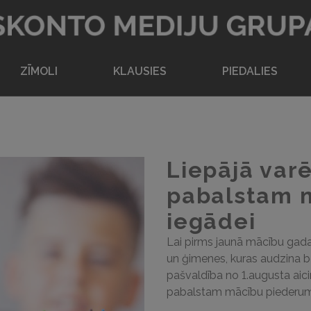
Atpakaļ uz sākumlapu
ZĪMOLI
KLAUSIES
PIEDALIES
Liepājā varē
pabalstam 
iegādei
Lai pirms jaunā mācību gad
un ģimenes, kuras audzina bē
pašvaldība no 1.augusta aici
pabalstam mācību piederumu 