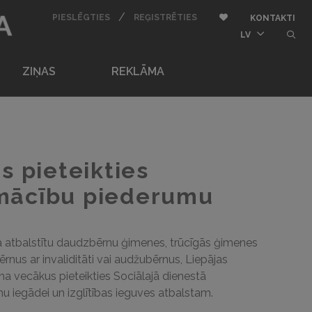
BU
/
AUTORIZĒTIES
REĢISTRĒTIES
Pievienot pie iemīļota
PIESLĒGTIES
REĢISTRĒTIES
KONTAKTI
butt
LV
ZIŅAS
REKLĀMA
s pieteikties
mācību piederumu
a atbalstītu daudzbērnu ģimenes, trūcīgās ģimenes
rnus ar invaliditāti vai audžubērnus, Liepājas
na vecākus pieteikties Sociālajā dienestā
iegādei un izglītības ieguves atbalstam.