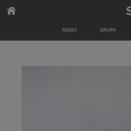
ATPAKAĻ UZ SĀKUMLAPU
RADIO
GRUPA