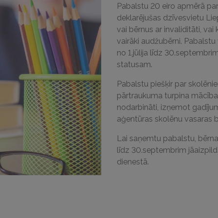
Pabalstu 20 eiro apmērā par
deklarējušas dzīvesvietu Li
vai bērnus ar invaliditāti, va
vairāki audžubērni. Pabalst
no 1.jūlija līdz 30.septembri
statusam.
Pabalstu piešķir par skolēn
pārtraukuma turpina mācības 
nodarbināti, izņemot gadīju
aģentūras skolēnu vasaras b
Lai saņemtu pabalstu, bērn
līdz 30.septembrim jāaizpild
dienestā.