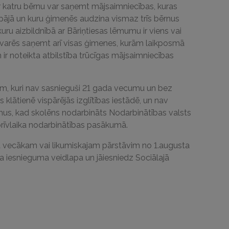
 katru bērnu var saņemt mājsaimniecības, kuras
epājā un kuru ģimenēs audzina vismaz trīs bērnus
i kuru aizbildnībā ar Bāriņtiesas lēmumu ir viens vai
u varēs saņemt arī visas ģimenes, kurām laikposmā
m ir noteikta atbilstība trūcīgas mājsaimniecības
iem, kuri nav sasnieguši 21 gada vecumu un bez
klātienē vispārējās izglītības iestādē, un nav
mus, kad skolēns nodarbināts Nodarbinātības valsts
rīvlaika nodarbinātības pasākumā.
a vecākam vai likumiskajam pārstāvim no 1.augusta
a iesnieguma veidlapa un jāiesniedz Sociālajā