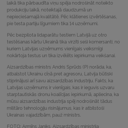
laikā tika pārbaudīta viņu spēja nodrošināt noteikto
produkciju laikā, noteiktajā daudzumā un
nepieciešamajā kvalitātē. Pēc klātienes izvērtēšanas,
pie testa partiju līgumiem tika 14 uzņēmumi.
Pēc bezpilota lidaparātu testiem Latvijā uz otro
testēšanas kārtu Ukrainā tika virzīti seši komersanti, no
kuriem Latvijas uzņēmums vienīgais veiksmīgi
nokārtoja testus un tika izvēlēts iepirkuma veikšanai.
Aizsardzības ministrs Andris Sprūds (P) norāda, ka,
atbalstot Ukrainu cīņā pret agresoru, Latvija būtiski
stiprinājusi arī savu aizsardzības industriju. Fakts, ka
Latvijas uzņēmums ir vienīgais, kas ir ieguvis uzvaru
starptautiskās dronu koalīcijas iepirkumā, apliecina, ka
mūsu aizsardzības industrija spēj nodrošināt tādus
militāro tehnoloģiju risinājumus, kas ir atbilstoši
Ukrainas vajadzībām, pauž ministrs.
FOTO: Armīns Janiks, Aizsardzības ministrija