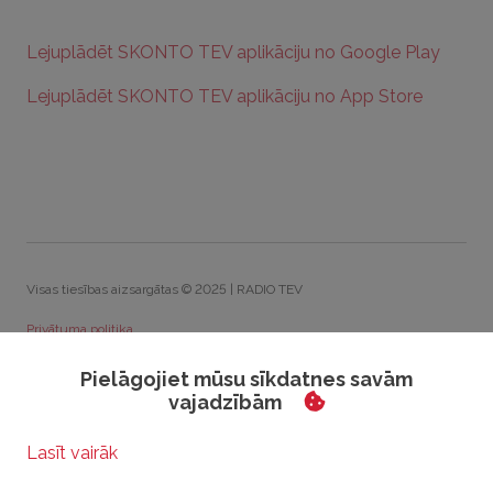
Lejuplādēt SKONTO TEV aplikāciju no Google Play
Lejuplādēt SKONTO TEV aplikāciju no App Store
Visas tiesības aizsargātas © 2025 | RADIO TEV
Privātuma politika
Sīkdatņu politika
Pielāgojiet mūsu sīkdatnes savām
vajadzībām
Rīcības kodekss
Visparīgie konkursu noteikumi
Sīkdatņu iestatījumi