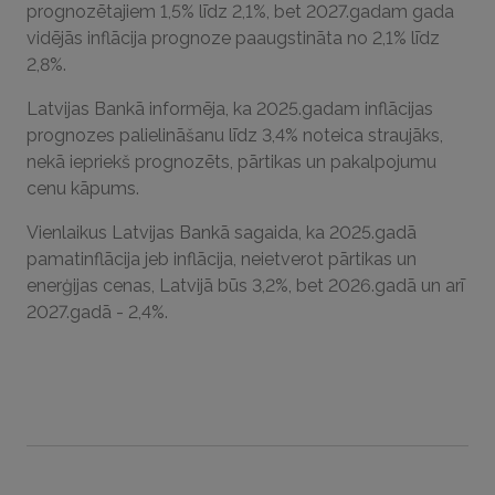
prognozētajiem 1,5% līdz 2,1%, bet 2027.gadam gada
vidējās inflācija prognoze paaugstināta no 2,1% līdz
2,8%.
Latvijas Bankā informēja, ka 2025.gadam inflācijas
prognozes palielināšanu līdz 3,4% noteica straujāks,
nekā iepriekš prognozēts, pārtikas un pakalpojumu
cenu kāpums.
Vienlaikus Latvijas Bankā sagaida, ka 2025.gadā
pamatinflācija jeb inflācija, neietverot pārtikas un
enerģijas cenas, Latvijā būs 3,2%, bet 2026.gadā un arī
2027.gadā - 2,4%.