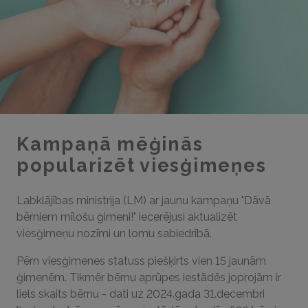
Kampaņā mēģinās
popularizēt viesģimeņes
Labklājības ministrija (LM) ar jaunu kampaņu "Dāvā
bērniem mīlošu ģimeni!" iecerējusi aktualizēt
viesģimeņu nozīmi un lomu sabiedrībā.
Pērn viesģimenes statuss piešķirts vien 15 jaunām
ģimenēm. Tikmēr bērnu aprūpes iestādēs joprojām ir
liels skaits bērnu - dati uz 2024.gada 31.decembri