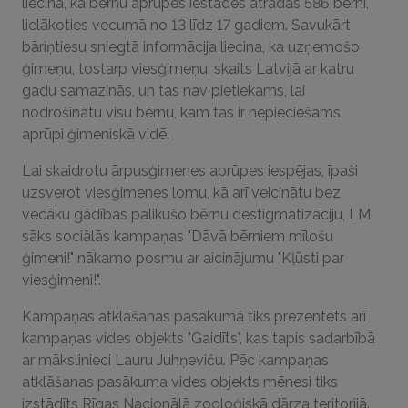
liecina, ka bērnu aprūpes iestādēs atradās 586 bērni,
lielākoties vecumā no 13 līdz 17 gadiem. Savukārt
bāriņtiesu sniegtā informācija liecina, ka uzņemošo
ģimeņu, tostarp viesģimeņu, skaits Latvijā ar katru
gadu samazinās, un tas nav pietiekams, lai
nodrošinātu visu bērnu, kam tas ir nepieciešams,
aprūpi ģimeniskā vidē.
Lai skaidrotu ārpusģimenes aprūpes iespējas, īpaši
uzsverot viesģimenes lomu, kā arī veicinātu bez
vecāku gādības palikušo bērnu destigmatizāciju, LM
sāks sociālās kampaņas "Dāvā bērniem mīlošu
ģimeni!" nākamo posmu ar aicinājumu "Kļūsti par
viesģimeni!".
Kampaņas atklāšanas pasākumā tiks prezentēts arī
kampaņas vides objekts "Gaidīts", kas tapis sadarbībā
ar mākslinieci Lauru Juhņeviču. Pēc kampaņas
atklāšanas pasākuma vides objekts mēnesi tiks
izstādīts Rīgas Nacionālā zooloģiskā dārza teritorijā.